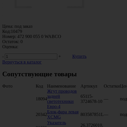
Цена:
под заказ
Код:
10479
Номер:
472 900 055 0 WABCO
Остаток:
0
Оценка:
-
+
Купить
Вернуться в каталог
Сопутствующие товары
Фото
Код
Наименование
Артикул
Остатки
Це
Жгут проводов
задней
65115-
18094
—
под
светотехники
3724678-10
Евро-4
Блок-фара левая
20342
803587851L
—
под
XCMG
Указатель
26.3726010,