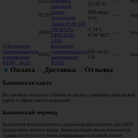
01221
поворота
—
под
112.01.11
передний
Лампа
36В шнур
07283
—
под
переносная
10 м
Лампа R5W 24V
5W BA15s
А 24-5,
00595
—
под
ORIGINAL
R5W 5627
LINE
Конвертер
(преобразователь
ПН-24-12-
00112
—
под
напряжения)
120
ВЗЭП
Оплата
Доставка
Отзывы
Банковская карта
Вы сможете оплатить стоимость заказа с помощью банковской
карты в офисе нашей компании.
Банковский перевод
Вы можете воспользоваться данным видом платежа для 100%
предоплаты любого заказа. Комплектация заказа начинается
только после поступления информации о полной оплате