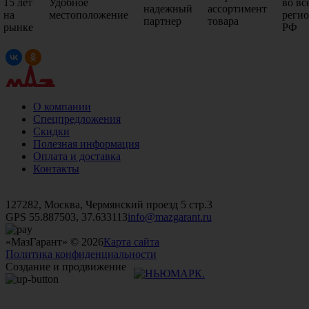
15 лет
Удобное
во вс
надежный
ассортимент
на
местоположение
реги
партнер
товара
рынке
РФ
О компании
Спецпредложения
Скидки
Полезная информация
Оплата и доставка
Контакты
+7 (499)
476-82-09
+7 (495)
740-26-16
+7 (495)
972-32-70
127282, Москва, Чермянский проезд 5 стр.3
GPS 55.887503, 37.633113
info@mazgarant.ru
«МазГарант» © 2026
Карта сайта
Политика конфиденциальности
Создание и продвижение