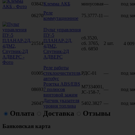
03842
Клемма АКБ
минусовая
—
под за
Реле
06270
75.3777-11
—
под за
коммутационное
Пульт управления
ПУ-5
сб.3520,
ПЛАНАР-2Д,
21514
сб. 3765,
2 шт.
4 009
4ДМ2,
сб. 6850
Спутник-2Д
АДВЕРС
Реле работы
01005
стеклоочистителя,
РДС-01
—
под за
автобус
Розетка ABS/EBS
M7334001,
08693
7 полюсов
—
под за
JC-158-7,
винтовой зажим
Датчик указателя
26047
5402.3827
—
под за
уровня топлива
Оплата
Доставка
Отзывы
Банковская карта