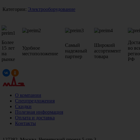
Категории:
Электрооборудование
Более
Дост
Самый
Широкий
15 лет
Удобное
во вс
надежный
ассортимент
на
местоположение
реги
партнер
товара
рынке
РФ
О компании
Спецпредложения
Скидки
Полезная информация
Оплата и доставка
Контакты
+7 (499)
476-82-09
+7 (495)
740-26-16
+7 (495)
972-32-70
127282, Москва, Чермянский проезд 5 стр.3