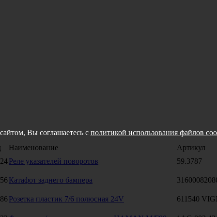
сайтом, Вы соглашаетесь с
политикой использования файлов coo
д
Наименование
Артикул
24
Реле указателей поворотов
59.3787
56
Катафот заднего бампера
3160008208
86
Розетка пластик 7/6 полюсная 24V
611540 VI