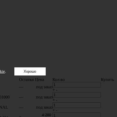
kie
.
Хорошо
Остатки
Цена
Кол-во
Купить
—
под заказ
+
-
01000
—
под заказ
+
-
GNAL
—
под заказ
+
-
4 280