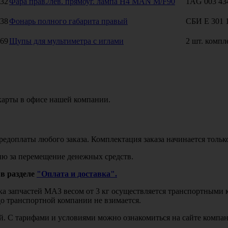
32
Фара прав./лев. прямоуг. лампа H4 MAN M/F90
1AG 003 43
38
Фонарь полного габарита правый
СБИ Е 301 
69
Щупы для мультиметра с иглами
2 шт. компл
карты в офисе нашей компании.
едоплаты любого заказа. Комплектация заказа начинается тольк
ю за перемещение денежных средств.
в разделе
"Оплата и доставка".
авка запчастей МАЗ весом от 3 кг осуществляется транспортны
до транспортной компании не взимается.
бой. С тарифами и условиями можно ознакомиться на сайте комп