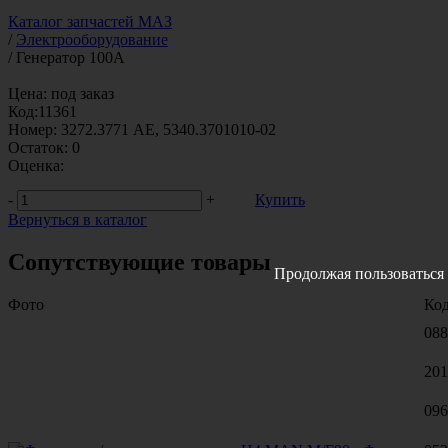
Каталог запчастей МАЗ
/
Электрооборудование
/
Генератор 100А
Цена:
под заказ
Код:
11361
Номер:
3272.3771 AE, 5340.3701010-02
Остаток:
0
Оценка:
-
+
Купить
Вернуться в каталог
Сопутствующие товары
Продолжая пользоваться 
Фото
Ко
088
201
096