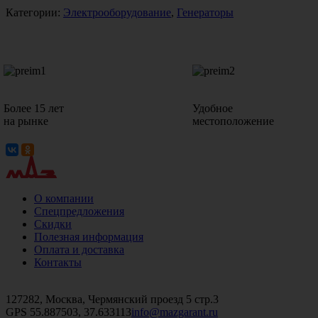
Категории:
Электрооборудование
,
Генераторы
Более 15 лет
Удобное
на рынке
местоположение
О компании
Спецпредложения
Скидки
Полезная информация
Оплата и доставка
Контакты
+7 (499)
476-82-09
+7 (495)
740-26-16
+7 (495)
972-32-70
127282, Москва, Чермянский проезд 5 стр.3
GPS 55.887503, 37.633113
info@mazgarant.ru