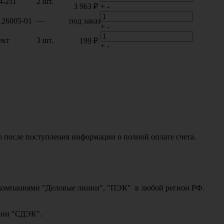
4-211
2 шт.
3 963 ₽
+
-
126005-01
—
под заказ
+
-
ект
3 шт.
199 ₽
+
-
о после поступления информации о полной оплате счета.
ми компаниями "Деловые линии", "ПЭК" в любой регион РФ.
ании "СДЭК".