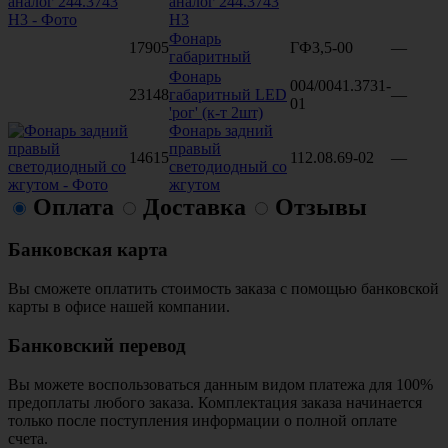
аналог 244.3743
H3
Фонарь
17905
ГФ3,5-00
—
габаритный
Фонарь
004/0041.3731-
23148
габаритный LED
—
01
'рог' (к-т 2шт)
Фонарь задний
правый
14615
112.08.69-02
—
светодиодный со
жгутом
Оплата
Доставка
Отзывы
Банковская карта
Вы сможете оплатить стоимость заказа с помощью банковской
карты в офисе нашей компании.
Банковский перевод
Вы можете воспользоваться данным видом платежа для 100%
предоплаты любого заказа. Комплектация заказа начинается
только после поступления информации о полной оплате
счета.