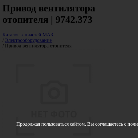
Привод вентилятора
отопителя | 9742.373
Каталог запчастей МАЗ
/
Электрооборудование
/
Привод вентилятора отопителя
Продолжая пользоваться сайтом, Вы соглашаетесь с
поли