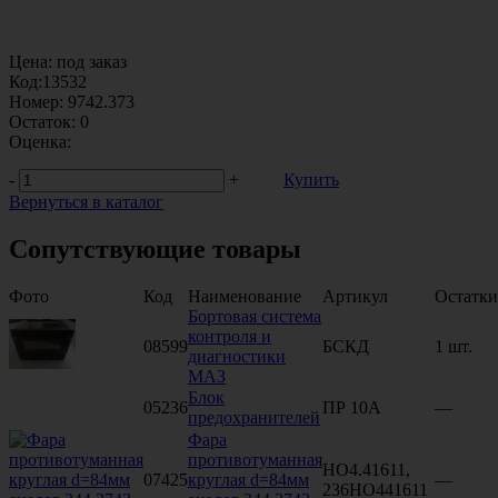
Цена:
под заказ
Код:
13532
Номер:
9742.373
Остаток:
0
Оценка:
-
+
Купить
Вернуться в каталог
Сопутствующие товары
Фото
Код
Наименование
Артикул
Остатки
Бортовая система
контроля и
08599
БСКД
1 шт.
диагностики
МАЗ
Блок
05236
ПР 10А
—
предохранителей
Фара
противотуманная
НО4.41611,
07425
круглая d=84мм
—
236HO441611