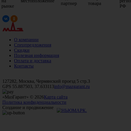
на
местоположение
реги
партнер
товара
рынке
РФ
О компании
Спецпредложения
Скидки
Полезная информация
Оплата и доставка
Контакты
+7 (499)
476-82-09
+7 (495)
740-26-16
+7 (495)
972-32-70
127282, Москва, Чермянский проезд 5 стр.3
GPS 55.887503, 37.633113
info@mazgarant.ru
«МазГарант» © 2026
Карта сайта
Политика конфиденциальности
Создание и продвижение