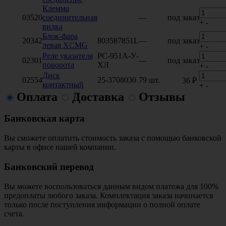
Клемма
03520
соединительная
—
под заказ
+
-
вилка
Блок-фара
20342
803587851L
—
под заказ
левая XCMG
+
-
Реле указателя
РС-951А-У-
02301
—
под заказ
поворота
ХЛ
+
-
Диск
02554
25-3708030
79 шт.
36 ₽
контактный
+
-
Оплата
Доставка
Отзывы
Банковская карта
Вы сможете оплатить стоимость заказа с помощью банковской
карты в офисе нашей компании.
Банковский перевод
Вы можете воспользоваться данным видом платежа для 100%
предоплаты любого заказа. Комплектация заказа начинается
только после поступления информации о полной оплате
счета.