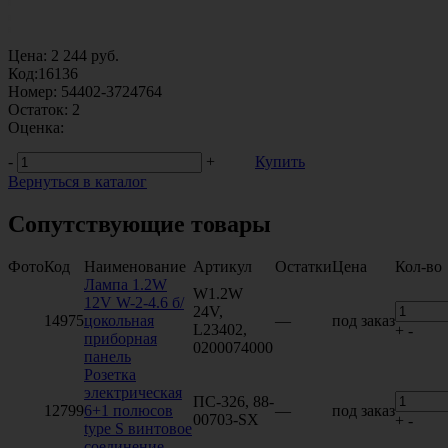
Цена:
2 244
руб.
Код:
16136
Номер:
54402-3724764
Остаток:
2
Оценка:
-
+
Купить
Вернуться в каталог
Сопутствующие товары
Фото
Код
Наименование
Артикул
Остатки
Цена
Кол-во
Лампа 1.2W
W1.2W
12V W-2-4.6 б/
24V,
14975
цокольная
—
под заказ
L23402,
+
-
приборная
0200074000
панель
Розетка
электрическая
ПС-326, 88-
12799
6+1 полюсов
—
под заказ
00703-SX
+
-
type S винтовое
соединение