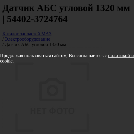
Датчик АБС угловой 1320 мм
| 54402-3724764
Каталог запчастей МАЗ
/
Электрооборудование
/
Датчик АБС угловой 1320 мм
Продолжая пользоваться сайтом, Вы соглашаетесь с
политикой и
cookie
.