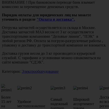
ВНИМАНИЕ ! При банковском переводе банк взымает
комиссию за перемещение денежных средств.
Порядок оплаты для юридических лиц вы можете
уточнить в разделе
"Оплата и доставка".
Отгрузка запчастей осуществляется со склада в Москве.
Доставка запчастей МАЗ весом от 3 кг осуществляется
транспортными компаниями "Деловые линии", "ПЭК" в
любой регион РФ. Оплата за погрузо-разгрузочные работы ,
упаковку и доставку до транспортной компании не взимается.
Доставка грузов весом до 3 кг производятся курьерской
службой. С тарифами и условиями можно ознакомиться на
сайте компании "СДЭК".
Категории:
Электрооборудование
Более
Дост
Самый
Широкий
15 лет
Удобное
во вс
надежный
ассортимент
на
местоположение
реги
партнер
товара