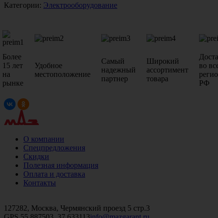
Категории:
Электрооборудование
Более
Дост
Самый
Широкий
15 лет
Удобное
во вс
надежный
ассортимент
на
местоположение
реги
партнер
товара
рынке
РФ
О компании
Спецпредложения
Скидки
Полезная информация
Оплата и доставка
Контакты
+7 (499)
476-82-09
+7 (495)
740-26-16
+7 (495)
972-32-70
127282, Москва, Чермянский проезд 5 стр.3
GPS 55.887503, 37.633113
info@mazgarant.ru