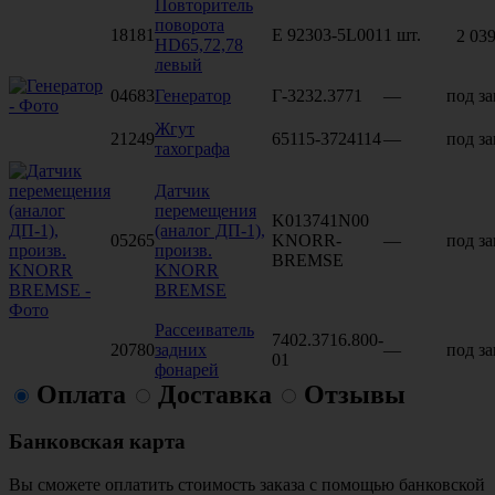
Повторитель
поворота
18181
E 92303-5L001
1 шт.
2 039
HD65,72,78
левый
04683
Генератор
Г-3232.3771
—
под за
Жгут
21249
65115-3724114
—
под за
тахографа
Датчик
перемещения
K013741N00
(аналог ДП-1),
05265
KNORR-
—
под за
произв.
BREMSE
KNORR
BREMSE
Рассеиватель
7402.3716.800-
20780
задних
—
под за
01
фонарей
Оплата
Доставка
Отзывы
Банковская карта
Вы сможете оплатить стоимость заказа с помощью банковской