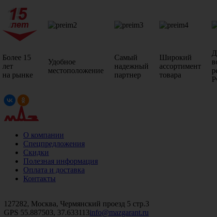
Д
Более 15
Самый
Широкий
Удобное
в
лет
надежный
ассортимент
местоположение
р
на рынке
партнер
товара
Р
О компании
Спецпредложения
Скидки
Полезная информация
Оплата и доставка
Контакты
+7 (499)
476-82-09
+7 (495)
740-26-16
+7 (495)
972-32-70
127282, Москва, Чермянский проезд 5 стр.3
GPS 55.887503, 37.633113
info@mazgarant.ru