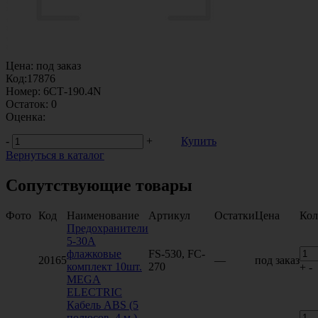
Цена:
под заказ
Код:
17876
Номер:
6СТ-190.4N
Остаток:
0
Оценка:
-
+
Купить
Вернуться в каталог
Сопутствующие товары
Фото
Код
Наименование
Артикул
Остатки
Цена
Кол
Предохранители
5-30А
флажковые
FS-530, FC-
20165
—
под заказ
комплект 10шт.
270
+
-
МEGA
ELECTRIC
Кабель ABS (5
полюсов. 4 м.)