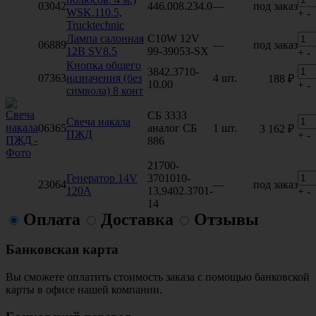
03042
446.008.234.0
—
под заказ
WSK.110.5,
+
-
Trucktechniс
Лампа салонная
C10W 12V
06889
—
под заказ
12В SV8.5
99-39053-SX
+
-
Кнопка общего
3842.3710-
07363
назначения (без
4 шт.
188 ₽
10.00
+
-
символа) 8 конт
СБ 3333
Свеча накала
06365
аналог СБ
1 шт.
3 162 ₽
ПЖД
+
-
886
21700-
Генератор 14V
3701010-
23064
—
под заказ
120A
13,9402.3701-
+
-
14
Оплата
Доставка
Отзывы
Банковская карта
Вы сможете оплатить стоимость заказа с помощью банковской
карты в офисе нашей компании.