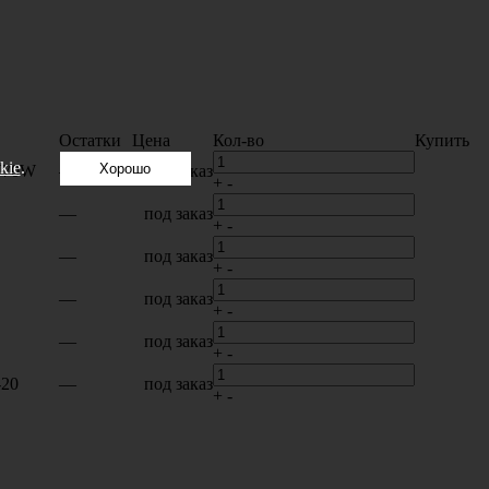
Остатки
Цена
Кол-во
Купить
kie
.
Хорошо
V70W
—
под заказ
+
-
—
под заказ
+
-
—
под заказ
+
-
—
под заказ
+
-
—
под заказ
+
-
20
—
под заказ
+
-