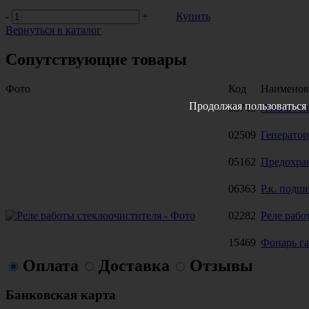
-
+
Купить
Вернуться в каталог
Сопутствующие товары
Фото
Код
Наименов
Продолжая пользоваться 
03745
Лампа гало
02509
Генератор
05162
Предохра
06363
Р.к. подш
02282
Реле рабо
15469
Фонарь г
Оплата
Доставка
Отзывы
Банковская карта