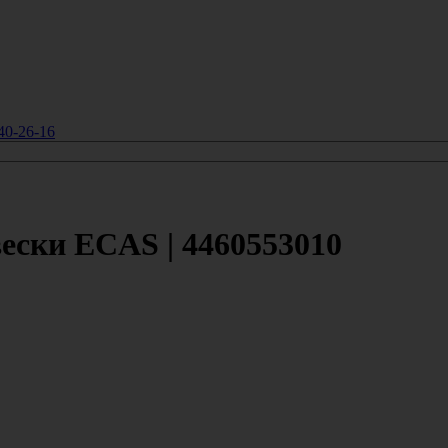
40-26-16
ески ECAS | 4460553010