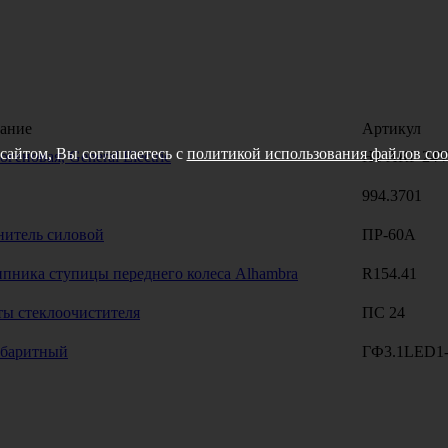
ание
Артикул
сайтом, Вы соглашаетесь с
политикой использования файлов coo
геновая, General Electric
Н1 АКГ 24
994.3701
нитель силовой
ПР-60А
ипника ступицы переднего колеса Alhambra
R154.41
ты стеклоочистителя
ПС 24
абаритный
ГФ3.1LED1-