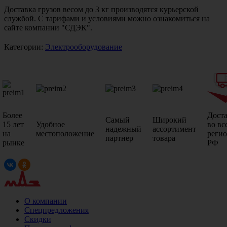
Доставка грузов весом до 3 кг производятся курьерской
службой. С тарифами и условиями можно ознакомиться на
сайте компании "СДЭК".
Категории:
Электрооборудование
Более
Дост
Самый
Широкий
15 лет
Удобное
во вс
надежный
ассортимент
на
местоположение
реги
партнер
товара
рынке
РФ
О компании
Спецпредложения
Скидки