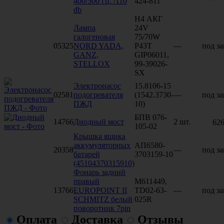
400/500 гц. /110
424-811
db
H4 АКГ
Лампа
24V
галогеновая
75/70W
05325
NORD YADA,
P43T
—
под за
GANZ,
GIP06011,
STELLOX
99-39026-
SX
Электронасос
15.8106-15
02581
подогревателя
(1542.3730-
—
под за
ПЖД
10)
БПВ 076-
14766
Диодный мост
2 шт.
626
105-02
Крышка ящика
аккумуляторных
АП6580-
20358
—
под за
батарей
3703159-10
(45104370315910)
Фонарь задний
правый
M611449,
13766
EUROPOINT II
TD02-63-
—
под за
SCHMITZ белый
025R
поворотник 7pin
Оплата
Доставка
Отзывы