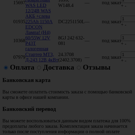
15697
—
под заказ
WAS LED
W148.4
+
-
12/24В WAS
АКБ +слева
01935
225Ah 1150A
DC2251150L
—
под заказ
+
-
EDCON
Лампа! (H4)
60/55W 12V
8GJ 242 632-
10368
—
под заказ
P43T
081
+
-
галогенная
Стартер МТЗ,
24.3708
07979
—
под заказ
Д-243 12В 4кВт
(2402.3708)
+
-
Оплата
Доставка
Отзывы
Банковская карта
Вы сможете оплатить стоимость заказа с помощью банковской
карты в офисе нашей компании.
Банковский перевод
Вы можете воспользоваться данным видом платежа для 100%
предоплаты любого заказа. Комплектация заказа начинается
только после поступления информации о полной оплате