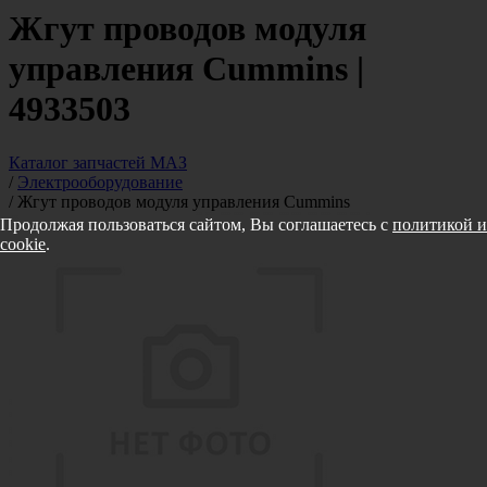
Жгут проводов модуля
управления Cummins |
4933503
Каталог запчастей МАЗ
/
Электрооборудование
/
Жгут проводов модуля управления Cummins
Продолжая пользоваться сайтом, Вы соглашаетесь с
политикой и
cookie
.