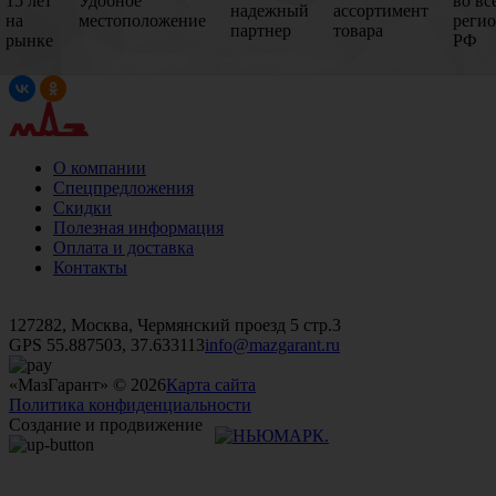
15 лет
Удобное
во вс
надежный
ассортимент
на
местоположение
реги
партнер
товара
рынке
РФ
О компании
Спецпредложения
Скидки
Полезная информация
Оплата и доставка
Контакты
+7 (499)
476-82-09
+7 (495)
740-26-16
+7 (495)
972-32-70
127282, Москва, Чермянский проезд 5 стр.3
GPS 55.887503, 37.633113
info@mazgarant.ru
«МазГарант» © 2026
Карта сайта
Политика конфиденциальности
Создание и продвижение