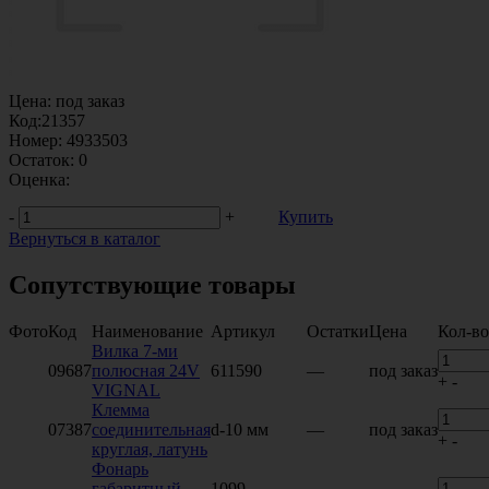
Цена:
под заказ
Код:
21357
Номер:
4933503
Остаток:
0
Оценка:
-
+
Купить
Вернуться в каталог
Сопутствующие товары
Фото
Код
Наименование
Артикул
Остатки
Цена
Кол-во
Вилка 7-ми
09687
полюсная 24V
611590
—
под заказ
+
-
VIGNAL
Клемма
07387
соединительная
d-10 мм
—
под заказ
+
-
круглая, латунь
Фонарь
габаритный
1099,