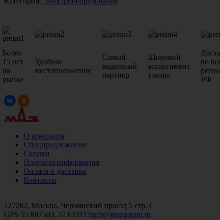
Категории:
Электрооборудование
Более
Дост
Самый
Широкий
15 лет
Удобное
во вс
надежный
ассортимент
на
местоположение
реги
партнер
товара
рынке
РФ
О компании
Спецпредложения
Скидки
Полезная информация
Оплата и доставка
Контакты
+7 (499)
476-82-09
+7 (495)
740-26-16
+7 (495)
972-32-70
127282, Москва, Чермянский проезд 5 стр.3
GPS 55.887503, 37.633113
info@mazgarant.ru