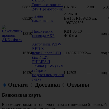
СВЕТА
Горелка отопителя
08823
СБ. 812
2 шт.
5 3
24V Прамотроник
А 24-10
Лампа
09520
BA15s R10W,
16 шт.
накаливания
1987302505
Наконечник
КВТ 35-10
13310
—
под 
провода АКБ
Ф10 мм
Автолампа P21W
RED X-
16764
tremeUltinon LED
11498XURX2
—
под 
(2шт) 12V
PHILIPS /1
Лампа! (R5W) 12V
габарит/
10130
L14505
—
под 
подсвет.номерного
знака
Оплата
Доставка
Отзывы
Банковская карта
Вы сможете оплатить стоимость заказа с помощью банковской
карты в офисе нашей компании.