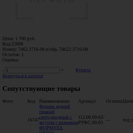
Цена:
1 700
руб.
Код:
22808
Номер:
7462.3716-08 н/обр, 74622.3716-08
Остаток:
1
Оценка:
-
+
Купить
Вернуться в каталог
Сопутствующие товары
Фото
Код
Наименование
Артикул
Остатки
Цен
Фонарь задний
правый
светодиодный с
112.08.69-02/
16747
—
под 
жгутом с разъемом
РУФС.09-03
ФОРМУЛА