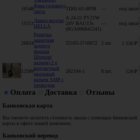
Фара головнго
16548
TD01-61-005R
—
под заказ
света
А 24-21 PY21W
Лампа желтая
11153
24V BAU15s
—
под заказ
HELLA
(8GA006841241)
Решетка
защитная
26824
55165-3716072
2 шт.
1 530 ₽
заднего
фонаря
Штекер(
разъем) 2 х
контактный
12589
282104-1
8 шт.
129 ₽
овальный
разъем АМР с
проводом
Оплата
Доставка
Отзывы
Банковская карта
Вы сможете оплатить стоимость заказа с помощью банковской
карты в офисе нашей компании.
Банковский перевод