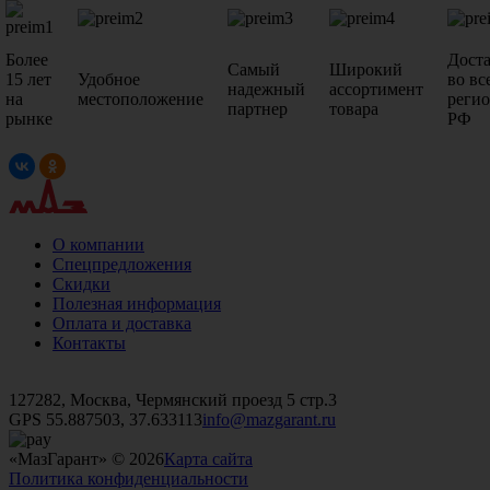
Более
Дост
Самый
Широкий
15 лет
Удобное
во вс
надежный
ассортимент
на
местоположение
реги
партнер
товара
рынке
РФ
О компании
Спецпредложения
Скидки
Полезная информация
Оплата и доставка
Контакты
+7 (499)
476-82-09
+7 (495)
740-26-16
+7 (495)
972-32-70
127282, Москва, Чермянский проезд 5 стр.3
GPS 55.887503, 37.633113
info@mazgarant.ru
«МазГарант» © 2026
Карта сайта
Политика конфиденциальности