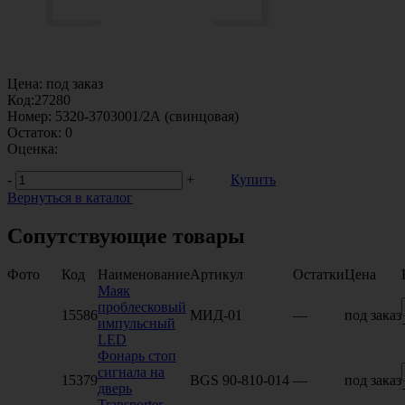
Цена:
под заказ
Код:
27280
Номер:
5320-3703001/2А (свинцовая)
Остаток:
0
Оценка:
-
+
Купить
Вернуться в каталог
Сопутствующие товары
Фото
Код
Наименование
Артикул
Остатки
Цена
Маяк
проблесковый
15586
МИД-01
—
под заказ
импульсный
LED
Фонарь стоп
сигнала на
15379
BGS 90-810-014
—
под заказ
дверь
Transporter