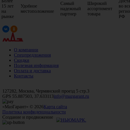
Более
Дост
Самый
Широкий
15 лет
Удобное
во вс
надежный
ассортимент
на
местоположение
реги
партнер
товара
рынке
РФ
О компании
Спецпредложения
Скидки
Полезная информация
Оплата и доставка
Контакты
+7 (499)
476-82-09
+7 (495)
740-26-16
+7 (495)
972-32-70
127282, Москва, Чермянский проезд 5 стр.3
GPS 55.887503, 37.633113
info@mazgarant.ru
«МазГарант» © 2026
Карта сайта
Политика конфиденциальности
Создание и продвижение