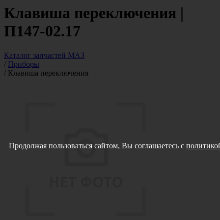
Клавиша переключения |
П147-02.17
Каталог запчастей МАЗ
/
Приборы
/
Клавиша переключения
Продолжая пользоваться сайтом, Вы соглашаетесь с
политикой