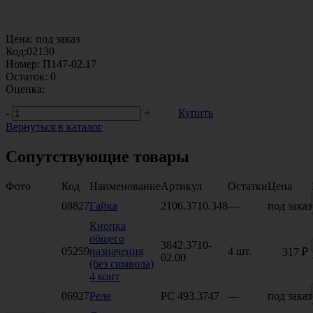
Цена:
под заказ
Код:
02130
Номер:
П147-02.17
Остаток:
0
Оценка:
-
+
Купить
Вернуться в каталог
Сопутствующие товары
Фото
Код
Наименование
Артикул
Остатки
Цена
08827
Гайка
2106.3710.348
—
под заказ
Кнопка
общего
3842.3710-
05259
назначения
4 шт.
317 ₽
02.00
(без символа)
4 конт
06927
Реле
РС 493.3747
—
под заказ