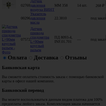
Датчик
02769
давления
ММ 358
14 шт.
268 ₽
воздуха ВИНТ
Указатель
00296
давления
22.3810
—
под заказ
масла
Датчик
привода
спидометра
ПД 8093-4,
07572
—
под заказ
L=90мм
INF.01.701
круглый
разъем
Оплата
Доставка
Отзывы
Банковская карта
Вы сможете оплатить стоимость заказа с помощью банковской
карты в офисе нашей компании.
Банковский перевод
Вы можете воспользоваться данным видом платежа для 100%
предоплаты любого заказа. Комплектация заказа начинается