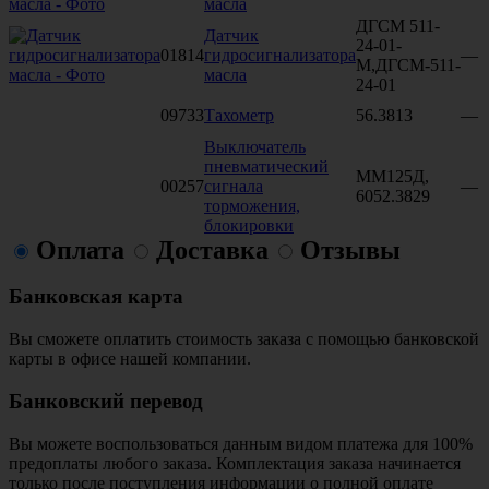
масла
ДГСМ 511-
Датчик
24-01-
01814
гидросигнализатора
—
М,ДГСМ-511-
масла
24-01
09733
Тахометр
56.3813
—
Выключатель
пневматический
ММ125Д,
00257
сигнала
—
6052.3829
торможения,
блокировки
Оплата
Доставка
Отзывы
Банковская карта
Вы сможете оплатить стоимость заказа с помощью банковской
карты в офисе нашей компании.
Банковский перевод
Вы можете воспользоваться данным видом платежа для 100%
предоплаты любого заказа. Комплектация заказа начинается
только после поступления информации о полной оплате