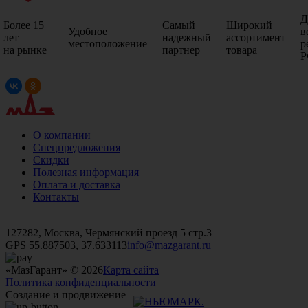
Д
Более 15
Самый
Широкий
Удобное
в
лет
надежный
ассортимент
местоположение
р
на рынке
партнер
товара
Р
О компании
Спецпредложения
Скидки
Полезная информация
Оплата и доставка
Контакты
+7 (499)
476-82-09
+7 (495)
740-26-16
+7 (495)
972-32-70
127282, Москва, Чермянский проезд 5 стр.3
GPS 55.887503, 37.633113
info@mazgarant.ru
«МазГарант» © 2026
Карта сайта
Политика конфиденциальности
Создание и продвижение