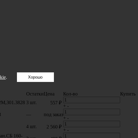
kie
.
Хорошо
Остатки
Цена
Кол-во
Купить
М,301.3828
3 шт.
557 ₽
+
-
3
—
под заказ
+
-
4 шт.
2 560 ₽
+
-
 ан.СБ 160-