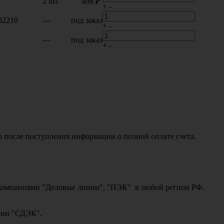
2 шт.
498 ₽
+
-
02210
—
под заказ
+
-
—
под заказ
+
-
о после поступления информации о полной оплате счета.
ми компаниями "Деловые линии", "ПЭК" в любой регион РФ.
ании "СДЭК".