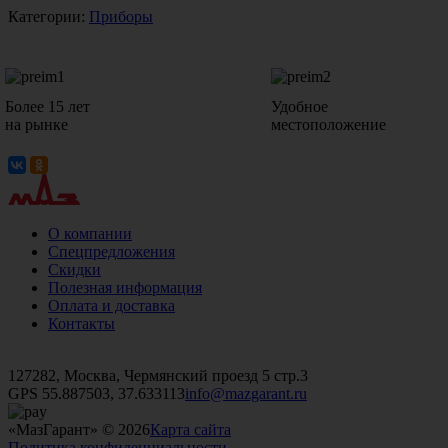
Категории:
Приборы
Более 15 лет
Удобное
на рынке
местоположение
О компании
Спецпредложения
Скидки
Полезная информация
Оплата и доставка
Контакты
+7 (499)
476-82-09
+7 (495)
740-26-16
+7 (495)
972-32-70
127282, Москва, Чермянский проезд 5 стр.3
GPS 55.887503, 37.633113
info@mazgarant.ru
«МазГарант» © 2026
Карта сайта
Политика конфиденциальности