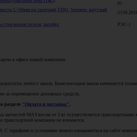
мпературы/перегрева ПЖД
01
орости L=90мм на тахограф VDO, Siemens, круглый
2159.201
ы стеклоочистителя, автобус
РЭС-1
карты в офисе нашей компании.
едоплаты любого заказа. Комплектация заказа начинается тольк
ю за перемещение денежных средств.
в разделе
"Оплата и доставка".
авка запчастей МАЗ весом от 3 кг осуществляется транспортны
до транспортной компании не взимается.
бой. С тарифами и условиями можно ознакомиться на сайте комп