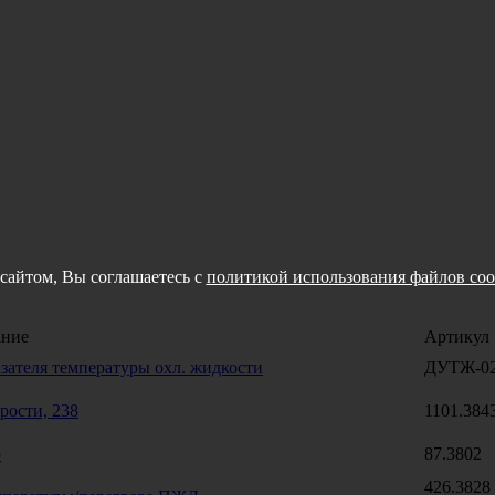
сайтом, Вы соглашаетесь с
политикой использования файлов coo
ание
Артикул
зателя температуры охл. жидкости
ДУТЖ-02
рости, 238
1101.384
р
87.3802
426.3828