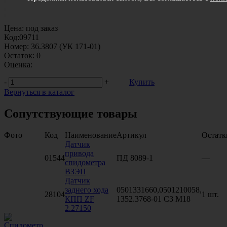
Цена:
под заказ
Код:
09711
Номер:
36.3807 (УК 171-01)
Остаток:
0
Оценка:
-
+
Купить
Вернуться в каталог
Сопутствующие товары
Фото
Код
Наименование
Артикул
Остатк
Датчик
привода
01544
ПД 8089-1
—
спидометра
ВЗЭП
Датчик
заднего хода
0501331660,0501210058,
28104
1 шт.
КПП ZF
1352.3768-01 СЗ М18
2.27150