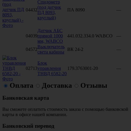
Спидометр
(под датчик
04432
ПА 8090
—
ПД 8093,
круглый)
Датчик АБС
04039
прямой 1000
441.032.334.0 WABCO
—
мм, WABCO
Выключатель
04572
ВК 24-2
—
света кабины
Блок
02713
управления
179.3763001-20
—
ТНВД 6582-20
Оплата
Доставка
Отзывы
Банковская карта
Вы сможете оплатить стоимость заказа с помощью банковской
карты в офисе нашей компании.
Банковский перевод