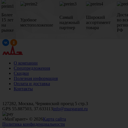
Более
Дост
Самый
Широкий
15 лет
Удобное
во вс
надежный
ассортимент
на
местоположение
реги
партнер
товара
рынке
РФ
О компании
Спецпредложения
Скидки
Полезная информация
Оплата и доставка
Контакты
+7 (499)
476-82-09
+7 (495)
740-26-16
+7 (495)
972-32-70
127282, Москва, Чермянский проезд 5 стр.3
GPS 55.887503, 37.633113
info@mazgarant.ru
«МазГарант» © 2026
Карта сайта
Политика конфиденциальности