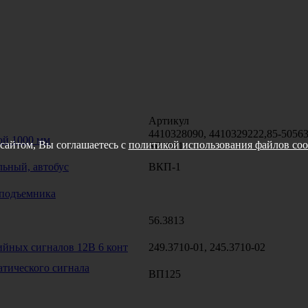
Артикул
4410328090, 4410329222,85-5056
ой 1000 мм
сайтом, Вы соглашаетесь с
политикой использования файлов coo
SE1001
ьный, автобус
ВКП-1
оподъемника
56.3813
йных сигналов 12В 6 конт
249.3710-01, 245.3710-02
тического сигнала
ВП125