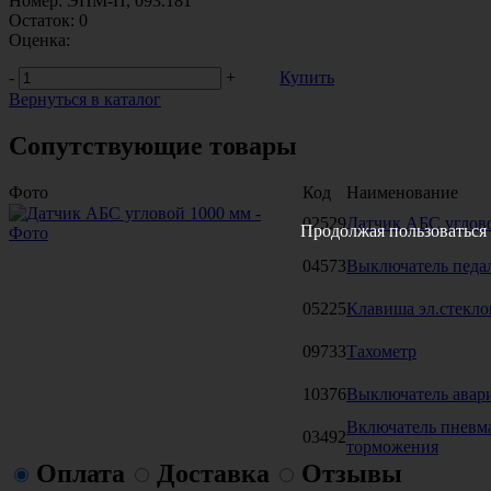
Номер:
ЭПМ-П, 093.181
Остаток:
0
Оценка:
-
+
Купить
Вернуться в каталог
Сопутствующие товары
Фото
Код
Наименование
02529
Датчик АБС углов
Продолжая пользоваться 
04573
Выключатель педал
05225
Клавиша эл.стекл
09733
Тахометр
10376
Выключатель авари
Включатель пневма
03492
торможения
Оплата
Доставка
Отзывы