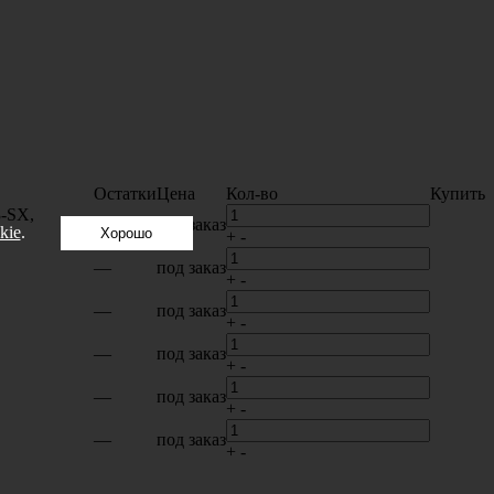
Остатки
Цена
Кол-во
Купить
3-SX,
—
под заказ
kie
.
Хорошо
+
-
—
под заказ
+
-
—
под заказ
+
-
—
под заказ
+
-
—
под заказ
+
-
—
под заказ
+
-