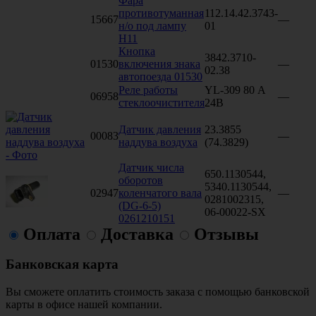
Фара
противотуманная
112.14.42.3743-
15667
—
н/о под лампу
01
H11
Кнопка
3842.3710-
01530
включения знака
—
02.38
автопоезда 01530
Реле работы
YL-309 80 А
06958
—
стеклоочистителя
24В
Датчик давления
23.3855
00083
—
наддува воздуха
(74.3829)
Датчик числа
650.1130544,
оборотов
5340.1130544,
02947
коленчатого вала
—
0281002315,
(DG-6-5)
06-00022-SX
0261210151
Оплата
Доставка
Отзывы
Банковская карта
Вы сможете оплатить стоимость заказа с помощью банковской
карты в офисе нашей компании.