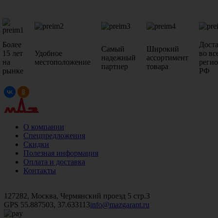
Более
Дост
Самый
Широкий
15 лет
Удобное
во вс
надежный
ассортимент
на
местоположение
реги
партнер
товара
рынке
РФ
О компании
Спецпредложения
Скидки
Полезная информация
Оплата и доставка
Контакты
+7 (499)
476-82-09
+7 (495)
740-26-16
+7 (495)
972-32-70
127282, Москва, Чермянский проезд 5 стр.3
GPS 55.887503, 37.633113
info@mazgarant.ru