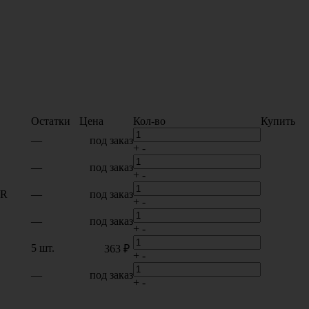
Остатки
Цена
Кол-во
Купить
—
под заказ
+
-
—
под заказ
+
-
MR
—
под заказ
+
-
—
под заказ
+
-
5 шт.
363 ₽
+
-
—
под заказ
+
-