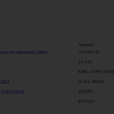
Артикул
ллон под давлением) 200мл
70-31414-20
TK-158
KING TONY 7503
А-ОЙЛ
И-20А, 800903
4мл ПОКСИПОЛ
ST01971
R7703107