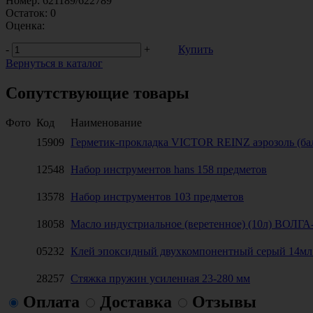
Номер:
621189/622789
Остаток:
0
Оценка:
-
+
Купить
Вернуться в каталог
Сопутствующие товары
Фото
Код
Наименование
15909
Герметик-прокладка VICTOR REINZ аэрозоль (ба
12548
Набор инструментов hans 158 предметов
13578
Набор инструментов 103 предметов
18058
Масло индустриальное (веретенное) (10л) ВОЛГ
05232
Клей эпоксидный двухкомпонентный серый 1
28257
Стяжка пружин усиленная 23-280 мм
Оплата
Доставка
Отзывы