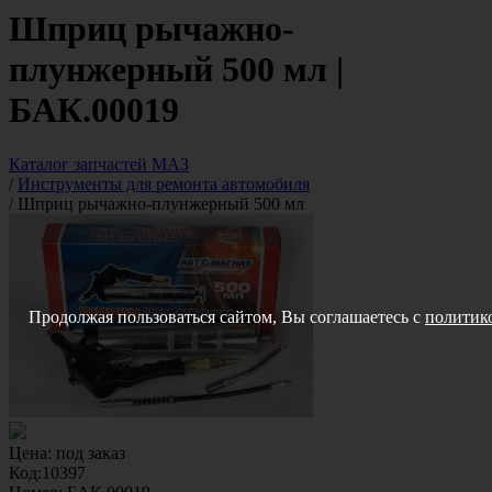
Шприц рычажно-
плунжерный 500 мл |
БАК.00019
Каталог запчастей МАЗ
/
Инструменты для ремонта автомобиля
/
Шприц рычажно-плунжерный 500 мл
Продолжая пользоваться сайтом, Вы соглашаетесь с
политико
Цена:
под заказ
Код:
10397