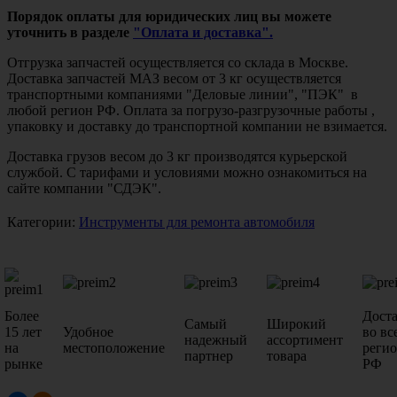
Порядок оплаты для юридических лиц вы можете
уточнить в разделе
"Оплата и доставка".
Отгрузка запчастей осуществляется со склада в Москве.
Доставка запчастей МАЗ весом от 3 кг осуществляется
транспортными компаниями "Деловые линии", "ПЭК" в
любой регион РФ. Оплата за погрузо-разгрузочные работы ,
упаковку и доставку до транспортной компании не взимается.
Доставка грузов весом до 3 кг производятся курьерской
службой. С тарифами и условиями можно ознакомиться на
сайте компании "СДЭК".
Категории:
Инструменты для ремонта автомобиля
Более
Дост
Самый
Широкий
15 лет
Удобное
во вс
надежный
ассортимент
на
местоположение
реги
партнер
товара
рынке
РФ