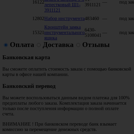
16122
—
под зак
лепестковый Ш1-
3911121
3911121
12802
Набор инструмента
483460
—
под зак
Кронштейн замка
6430-
15321
инструментального
—
под зак
5108041
ящика
Оплата
Доставка
Отзывы
Банковская карта
Вы сможете оплатить стоимость заказа с помощью банковской
карты в офисе нашей компании.
Банковский перевод
Вы можете воспользоваться данным видом платежа для 100%
предоплаты любого заказа. Комплектация заказа начинается
только после поступления информации о полной оплате
счета.
ВНИМАНИЕ ! При банковском переводе банк взымает
комиссию за перемещение денежных средств.