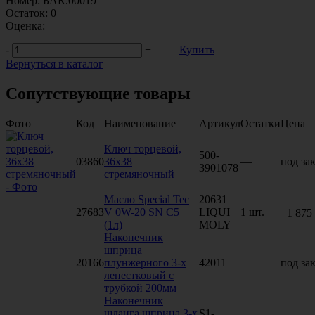
Номер:
БАК.00019
Остаток:
0
Оценка:
-
+
Купить
Вернуться в каталог
Сопутствующие товары
Фото
Код
Наименование
Артикул
Остатки
Цена
Ключ торцевой,
500-
03860
36х38
—
под зак
3901078
стремяночный
Масло Special Tec
20631
27683
V 0W-20 SN C5
LIQUI
1 шт.
1 875
(1л)
MOLY
Наконечник
шприца
20166
плунжерного 3-х
42011
—
под зак
лепестковый с
трубкой 200мм
Наконечник
шланга шприца 3-х
S1-