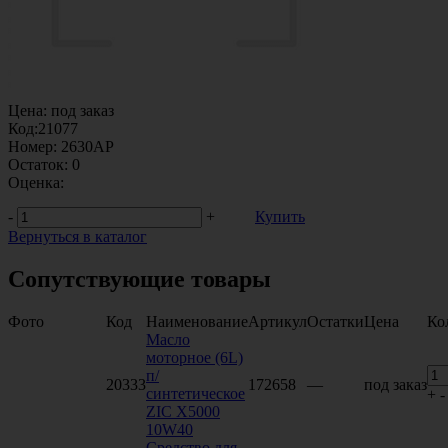
Цена:
под заказ
Код:
21077
Номер:
2630AP
Остаток:
0
Оценка:
-
+
Купить
Вернуться в каталог
Сопутствующие товары
Фото
Код
Наименование
Артикул
Остатки
Цена
Ко
Масло
моторное (6L)
п/
20333
172658
—
под заказ
синтетическое
+
-
ZIC X5000
10W40
Средство для