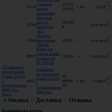
удаления
110372,
21226
1 шт.
220 ₽
следов
118105
+
-
насекомых
Быстрый
запуск
SF-650-
22508
—
под заказ
двигателя
R
+
-
312г
Лопатка
13643
монтажная
13285
—
под заказ
+
-
780 мм
Ключ для
снятия колбы
08955
130414
—
под заказ
сепаратора
+
-
PL270/420
Гайковерт
редукторный
80-
(гайка 32х33)
04632
00808-
1 шт.
4 208 ₽
с
+
-
SX
подшипником
4800 Nm
Оплата
Доставка
Отзывы
Банковская карта