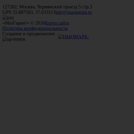
+7 (499)
476-82-09
+7 (495)
740-26-16
+7 (495)
972-32-70
127282, Москва, Чермянский проезд 5 стр.3
GPS 55.887503, 37.633113
info@mazgarant.ru
«МазГарант» © 2026
Карта сайта
Политика конфиденциальности
Создание и продвижение