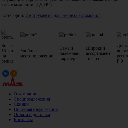
сайте компании "СДЭК".
Категории:
Инструменты для ремонта автомобиля
Более
Дост
Самый
Широкий
15 лет
Удобное
во вс
надежный
ассортимент
на
местоположение
реги
партнер
товара
рынке
РФ
О компании
Спецпредложения
Скидки
Полезная информация
Оплата и доставка
Контакты