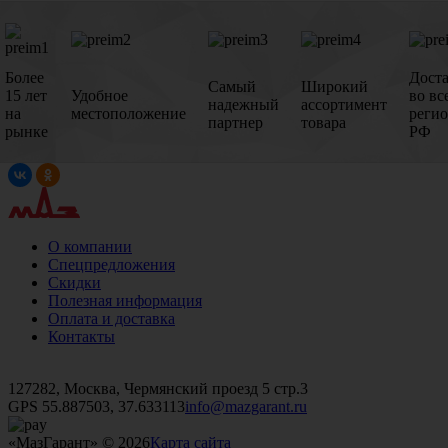
Более
Дост
Самый
Широкий
15 лет
Удобное
во вс
надежный
ассортимент
на
местоположение
реги
партнер
товара
рынке
РФ
О компании
Спецпредложения
Скидки
Полезная информация
Оплата и доставка
Контакты
+7 (499)
476-82-09
+7 (495)
740-26-16
+7 (495)
972-32-70
127282, Москва, Чермянский проезд 5 стр.3
GPS 55.887503, 37.633113
info@mazgarant.ru
«МазГарант» © 2026
Карта сайта