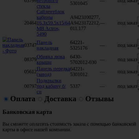
03799
ветрового
—
под заказ
5301045
стекла
Сайлентблок
кабины
A9423100277,
20464
16.3x59.5x15/64
A9423172212,
—
под заказ
MB Actros,
011.177
5490
Панель
64221-
03747
—
под заказ
накладная
5325176
Обивка люка
6430-
08379
—
под заказ
крыши
5702012-030
Панель передка
64221-
05612
—
под заказ
(завод)
5301012
Подкрылки
00797
под кабину б/
5337
—
под заказ
сп
Оплата
Доставка
Отзывы
Банковская карта
Вы сможете оплатить стоимость заказа с помощью банковской
карты в офисе нашей компании.