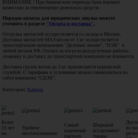
ВНИМАНИЕ ! При банковском переводе банк взымает
комиссию за перемещение денежных средств.
Порядок оплаты для юридических лиц вы можете
уточнить в разделе
"Оплата и доставка".
Отгрузка запчастей осуществляется со склада в Москве.
Доставка запчастей МАЗ весом от 3 кг осуществляется
транспортными компаниями "Деловые линии", "ПЭК" в
любой регион РФ. Оплата за погрузо-разгрузочные работы ,
упаковку и доставку до транспортной компании не взимается.
Доставка грузов весом до 3 кг производятся курьерской
службой. С тарифами и условиями можно ознакомиться на
сайте компании "СДЭК".
Категории:
Кабина
Более
Дост
Самый
Широкий
15 лет
Удобное
во вс
надежный
ассортимент
на
местоположение
реги
партнер
товара