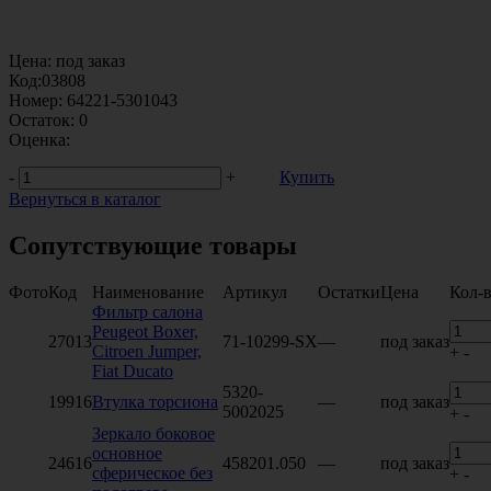
Цена:
под заказ
Код:
03808
Номер:
64221-5301043
Остаток:
0
Оценка:
-
+
Купить
Вернуться в каталог
Сопутствующие товары
Фото
Код
Наименование
Артикул
Остатки
Цена
Кол-
Фильтр салона
Peugeot Boxer,
27013
71-10299-SX
—
под заказ
Citroen Jumper,
+
-
Fiat Ducato
5320-
19916
Втулка торсиона
—
под заказ
5002025
+
-
Зеркало боковое
основное
24616
458201.050
—
под заказ
сферическое без
+
-