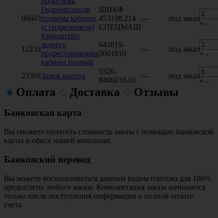
подогрева
Гидроцилиндр
ШНКФ
06603
подъема кабины
453198.214
—
под заказ
+
-
(с гидрозамком)
СПЕЦМАШ
Кронштейн
заднего
643019-
12233
—
под заказ
подрессоривания
5001810
+
-
кабины правый
5320-
23368
Замок капота
—
под заказ
8406010-01
+
-
Оплата
Доставка
Отзывы
Банковская карта
Вы сможете оплатить стоимость заказа с помощью банковской
карты в офисе нашей компании.
Банковский перевод
Вы можете воспользоваться данным видом платежа для 100%
предоплаты любого заказа. Комплектация заказа начинается
только после поступления информации о полной оплате
счета.