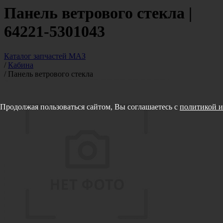
Панель ветрового стекла |
64221-5301043
Каталог запчастей МАЗ
/
Кабина
/
Панель ветрового стекла
Продолжая пользоваться сайтом, Вы соглашаетесь с
политикой и