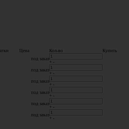
атки
Цена
Кол-во
Купить
под заказ
+
-
под заказ
+
-
под заказ
+
-
под заказ
+
-
под заказ
+
-
под заказ
+
-