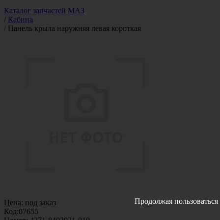
Каталог запчастей МАЗ
/
Кабина
/
Панель крыла наружняя левая короткая
Продолжая пользоваться 
Цена:
под заказ
Код:
07655