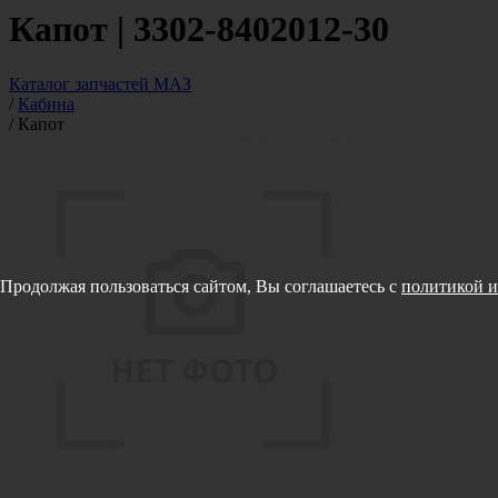
Капот | 3302-8402012-30
Каталог запчастей МАЗ
/
Кабина
/
Капот
Продолжая пользоваться сайтом, Вы соглашаетесь с
политикой и