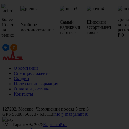
Более
Дост
Самый
Широкий
15 лет
Удобное
во вс
надежный
ассортимент
на
местоположение
реги
партнер
товара
рынке
РФ
О компании
Спецпредложения
Скидки
Полезная информация
Оплата и доставка
Контакты
+7 (499)
476-82-09
+7 (495)
740-26-16
+7 (495)
972-32-70
127282, Москва, Чермянский проезд 5 стр.3
GPS 55.887503, 37.633113
info@mazgarant.ru
«МазГарант» © 2026
Карта сайта