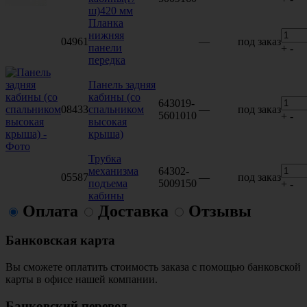
ш)420 мм
Планка
нижняя
04961
—
под заказ
панели
+
-
передка
Панель задняя
кабины (со
643019-
08433
спальником
—
под заказ
5601010
+
-
высокая
крыша)
Трубка
механизма
64302-
05587
—
под заказ
подъема
5009150
+
-
кабины
Оплата
Доставка
Отзывы
Банковская карта
Вы сможете оплатить стоимость заказа с помощью банковской
карты в офисе нашей компании.
Банковский перевод