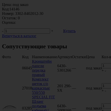
Цена:
под заказ
Код:
14146
Номер:
3302-8402012-30
Остаток:
0
Оценка:
-
+
Купить
Вернуться в каталог
Сопутствующие товары
Фото
Код
Наименование
Артикул
Остатки
Цена
Кол-
Кронштейн
панели
6430-
06045
—
под заказ
передка
5301266
+
-
правый
Комплект
щеток с/о
201 290-
27018
каркасные
—
под заказ
SX
+
-
550/550
SPECIAL FIT
Шланг
подъема
6430-
03285
—
под заказ
кабины(г/
5009160
+
-