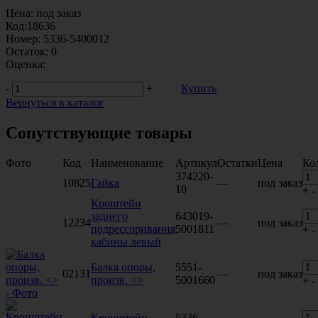
Цена:
под заказ
Код:
18636
Номер:
5336-5400012
Остаток:
0
Оценка:
-
+
Купить
Вернуться в каталог
Сопутствующие товары
Фото
Код
Наименование
Артикул
Остатки
Цена
Ко
374220-
10825
Гайка
—
под заказ
10
+
-
Кроштейн
заднего
643019-
12234
—
под заказ
подрессоривания
5001811
+
-
кабины левый
Балка опоры,
5551-
02131
—
под заказ
произв. <>
5001660
+
-
Кронштейн
5336-