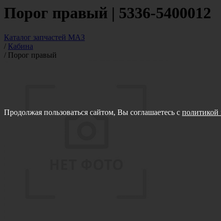
Порог правый | 5336-5400012
Каталог запчастей МАЗ
/
Кабина
/
Порог правый
Продолжая пользоваться сайтом, Вы соглашаетесь с
политикой 