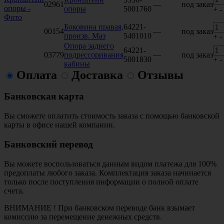
02961
—
под заказ
опоры
5001760
+
-
Боковина правая,
64221-
00154
—
под заказ
произв. Маз
5401010
+
-
Опора заднего
64221-
03779
подрессоривания
—
под заказ
5001830
+
-
кабины
Оплата
Доставка
Отзывы
Банковская карта
Вы сможете оплатить стоимость заказа с помощью банковской
карты в офисе нашей компании.
Банковский перевод
Вы можете воспользоваться данным видом платежа для 100%
предоплаты любого заказа. Комплектация заказа начинается
только после поступления информации о полной оплате
счета.
ВНИМАНИЕ ! При банковском переводе банк взымает
комиссию за перемещение денежных средств.