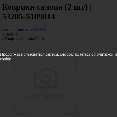
Коврики салона (2 шт) |
53205-5109014
Каталог запчастей МАЗ
/
Кабина
/
Коврики салона (2 шт)
Продолжая пользоваться сайтом, Вы соглашаетесь с
политикой и
cookie
.