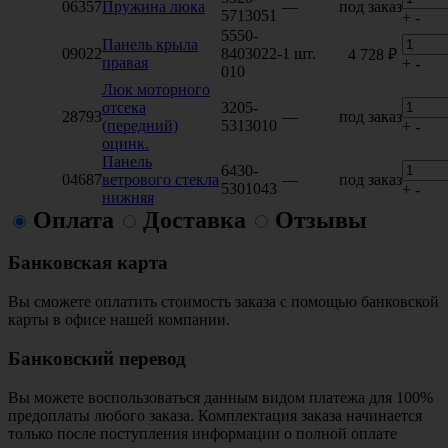
06357
Пружина люка
—
под заказ
5713051
+
-
5550-
Панель крыла
09022
8403022-
1 шт.
4 728 ₽
правая
+
-
010
Люк моторного
отсека
3205-
28793
—
под заказ
(передний)
5313010
+
-
оцинк.
Панель
6430-
04687
ветрового стекла
—
под заказ
5301043
+
-
нижняя
Оплата
Доставка
Отзывы
Банковская карта
Вы сможете оплатить стоимость заказа с помощью банковской
карты в офисе нашей компании.
Банковский перевод
Вы можете воспользоваться данным видом платежа для 100%
предоплаты любого заказа. Комплектация заказа начинается
только после поступления информации о полной оплате