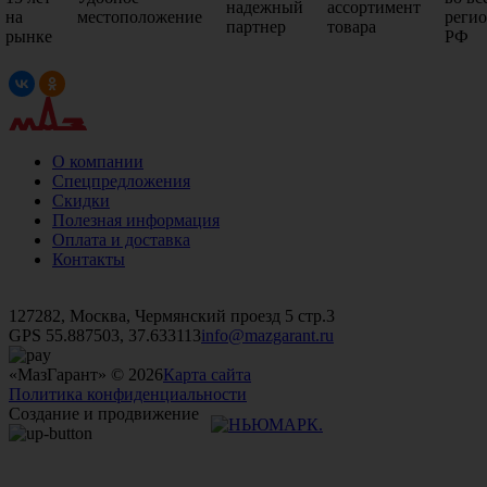
надежный
ассортимент
на
местоположение
реги
партнер
товара
рынке
РФ
О компании
Спецпредложения
Скидки
Полезная информация
Оплата и доставка
Контакты
+7 (499)
476-82-09
+7 (495)
740-26-16
+7 (495)
972-32-70
127282, Москва, Чермянский проезд 5 стр.3
GPS 55.887503, 37.633113
info@mazgarant.ru
«МазГарант» © 2026
Карта сайта
Политика конфиденциальности
Создание и продвижение