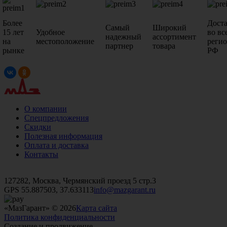
Более
Дост
Самый
Широкий
15 лет
Удобное
во вс
надежный
ассортимент
на
местоположение
реги
партнер
товара
рынке
РФ
О компании
Спецпредложения
Скидки
Полезная информация
Оплата и доставка
Контакты
+7 (499)
476-82-09
+7 (495)
740-26-16
+7 (495)
972-32-70
127282, Москва, Чермянский проезд 5 стр.3
GPS 55.887503, 37.633113
info@mazgarant.ru
«МазГарант» © 2026
Карта сайта
Политика конфиденциальности
Создание и продвижение