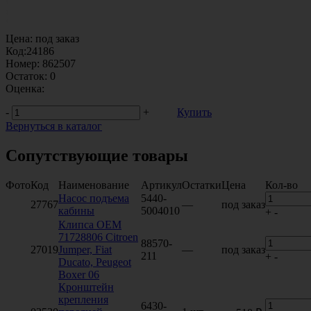
Цена:
под заказ
Код:
24186
Номер:
862507
Остаток:
0
Оценка:
-
+
Купить
Вернуться в каталог
Сопутствующие товары
Фото
Код
Наименование
Артикул
Остатки
Цена
Кол-во
Насос подъема
5440-
27767
—
под заказ
кабины
5004010
+
-
Клипса OEM
71728806 Citroen
88570-
27019
Jumper, Fiat
—
под заказ
211
+
-
Ducato, Peugeot
Boxer 06
Кронштейн
крепления
6430-