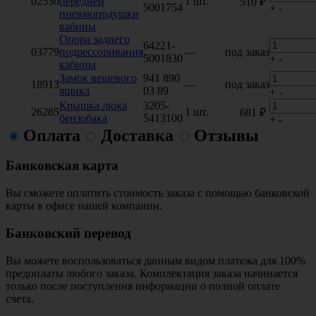
02530
передней
1 шт.
510 ₽
5001754
+
-
пневмоподушки
кабины
Опора заднего
64221-
03779
подрессоривания
—
под заказ
5001830
+
-
кабины
Замок вещевого
941 890
18913
—
под заказ
ящика
03 89
+
-
Крышка люка
3205-
26285
1 шт.
681 ₽
бензобака
5413100
+
-
Оплата
Доставка
Отзывы
Банковская карта
Вы сможете оплатить стоимость заказа с помощью банковской
карты в офисе нашей компании.
Банковский перевод
Вы можете воспользоваться данным видом платежа для 100%
предоплаты любого заказа. Комплектация заказа начинается
только после поступления информации о полной оплате
счета.