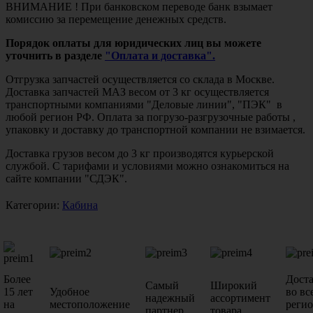
ВНИМАНИЕ ! При банковском переводе банк взымает
комиссию за перемещение денежных средств.
Порядок оплаты для юридических лиц вы можете
уточнить в разделе
"Оплата и доставка".
Отгрузка запчастей осуществляется со склада в Москве.
Доставка запчастей МАЗ весом от 3 кг осуществляется
транспортными компаниями "Деловые линии", "ПЭК" в
любой регион РФ. Оплата за погрузо-разгрузочные работы ,
упаковку и доставку до транспортной компании не взимается.
Доставка грузов весом до 3 кг производятся курьерской
службой. С тарифами и условиями можно ознакомиться на
сайте компании "СДЭК".
Категории:
Кабина
Более
Дост
Самый
Широкий
15 лет
Удобное
во вс
надежный
ассортимент
на
местоположение
реги
партнер
товара