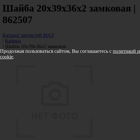
Шайба 20х39х36х2 замковая |
862507
Каталог запчастей МАЗ
/
Кабина
/
Шайба 20х39х36х2 замковая
Продолжая пользоваться сайтом, Вы соглашаетесь с
политикой и
cookie
.