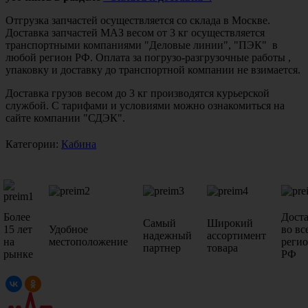
Отгрузка запчастей осуществляется со склада в Москве.
Доставка запчастей МАЗ весом от 3 кг осуществляется
транспортными компаниями "Деловые линии", "ПЭК" в
любой регион РФ. Оплата за погрузо-разгрузочные работы ,
упаковку и доставку до транспортной компании не взимается.
Доставка грузов весом до 3 кг производятся курьерской
службой. С тарифами и условиями можно ознакомиться на
сайте компании "СДЭК".
Категории:
Кабина
Более
Дост
Самый
Широкий
15 лет
Удобное
во вс
надежный
ассортимент
на
местоположение
реги
партнер
товара
рынке
РФ