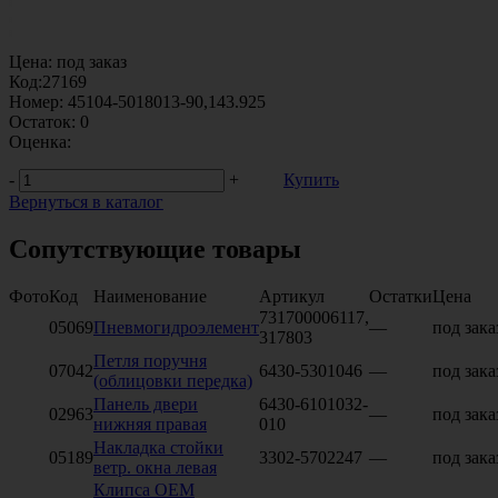
Цена:
под заказ
Код:
27169
Номер:
45104-5018013-90,143.925
Остаток:
0
Оценка:
-
+
Купить
Вернуться в каталог
Сопутствующие товары
Фото
Код
Наименование
Артикул
Остатки
Цена
731700006117,
05069
Пневмогидроэлемент
—
под зака
317803
Петля поручня
07042
6430-5301046
—
под зака
(облицовки передка)
Панель двери
6430-6101032-
02963
—
под зака
нижняя правая
010
Накладка стойки
05189
3302-5702247
—
под зака
ветр. окна левая
Клипса OEM