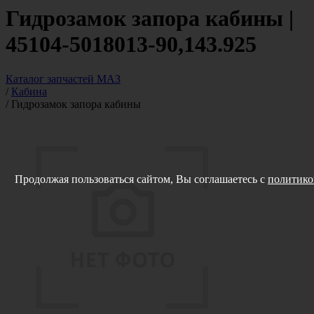
Гидрозамок запора кабины |
45104-5018013-90,143.925
Каталог запчастей МАЗ
/
Кабина
/
Гидрозамок запора кабины
Продолжая пользоваться сайтом, Вы соглашаетесь с
политико