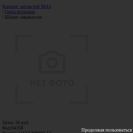
Каталог запчастей МАЗ
/
Окно ветровое
/
Шланг омывателя
Цена:
26
руб.
Код:
04358
Продолжая пользоваться 