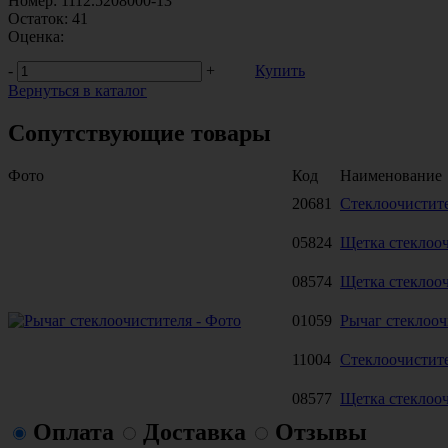
Номер:
1112.5208000-13
Остаток:
41
Оценка:
-
+
Купить
Вернуться в каталог
Сопутствующие товары
Фото
Код
Наименование
20681
Стеклоочистите
05824
Щетка стеклооч
08574
Щетка стеклооч
01059
Рычаг стеклооч
11004
Стеклоочистит
08577
Щетка стеклооч
Оплата
Доставка
Отзывы