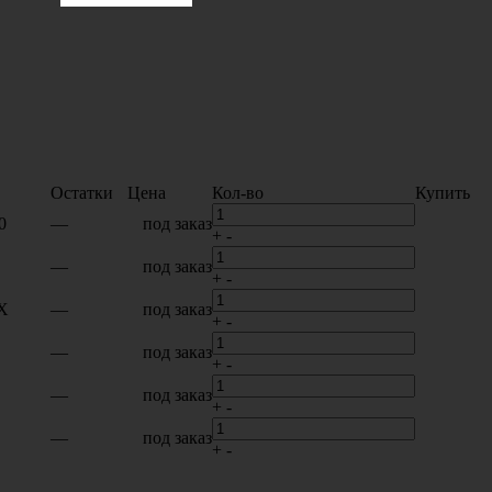
Остатки
Цена
Кол-во
Купить
0
—
под заказ
+
-
—
под заказ
+
-
SX
—
под заказ
+
-
—
под заказ
+
-
—
под заказ
+
-
—
под заказ
+
-