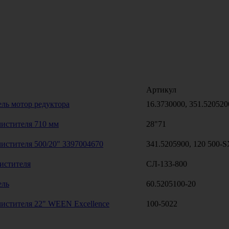
Артикул
ль мотор редуктора
16.3730000, 351.520520
истителя 710 мм
28"71
истителя 500/20" 3397004670
341.5205900, 120 500-
истителя
СЛ-133-800
ель
60.5205100-20
истителя 22" WEEN Excellence
100-5022