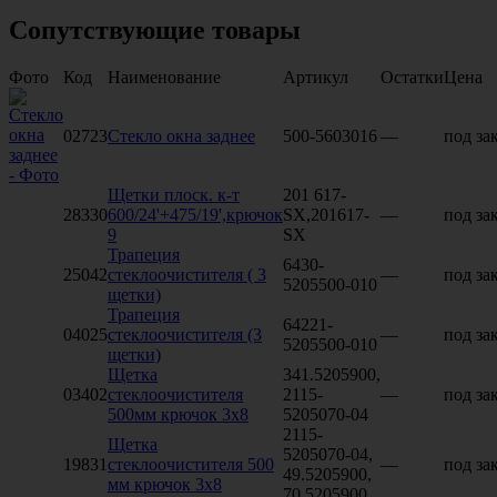
Сопутствующие товары
Фото
Код
Наименование
Артикул
Остатки
Цена
02723
Стекло окна заднее
500-5603016
—
под за
Щетки плоск. к-т
201 617-
28330
600/24'+475/19',крючок
SX,201617-
—
под за
9
SX
Трапеция
6430-
25042
стеклоочистителя ( 3
—
под за
5205500-010
щетки)
Трапеция
64221-
04025
стеклоочистителя (3
—
под за
5205500-010
щетки)
Щетка
341.5205900,
03402
стеклоочистителя
2115-
—
под за
500мм крючок 3х8
5205070-04
2115-
Щетка
5205070-04,
19831
стеклоочистителя 500
—
под за
49.5205900,
мм крючок 3х8
70.5205900