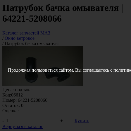
Патрубок бачка омывателя |
64221-5208066
Каталог запчастей МАЗ
/
Окно ветровое
/
Патрубок бачка омывателя
Продолжая пользоваться сайтом, Вы соглашаетесь с
политик
Цена:
под заказ
Код:
06612
Номер:
64221-5208066
Остаток:
0
Оценка:
-
+
Купить
Вернуться в каталог