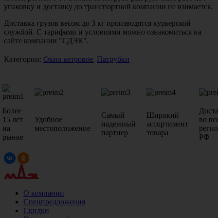
упаковку и доставку до транспортной компании не взимается.
Доставка грузов весом до 3 кг производятся курьерской
службой. С тарифами и условиями можно ознакомиться на
сайте компании "СДЭК".
Категории:
Окно ветровое
,
Патрубки
Более
Дост
Самый
Широкий
15 лет
Удобное
во вс
надежный
ассортимент
на
местоположение
реги
партнер
товара
рынке
РФ
О компании
Спецпредложения
Скидки