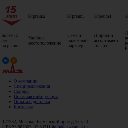
Д
Более 15
Самый
Широкий
Удобное
в
лет
надежный
ассортимент
местоположение
р
на рынке
партнер
товара
Р
О компании
Спецпредложения
Скидки
Полезная информация
Оплата и доставка
Контакты
+7 (499)
476-82-09
+7 (495)
740-26-16
+7 (495)
972-32-70
127282, Москва, Чермянский проезд 5 стр.3
GPS 55.887503, 37.633113
info@mazgarant.ru