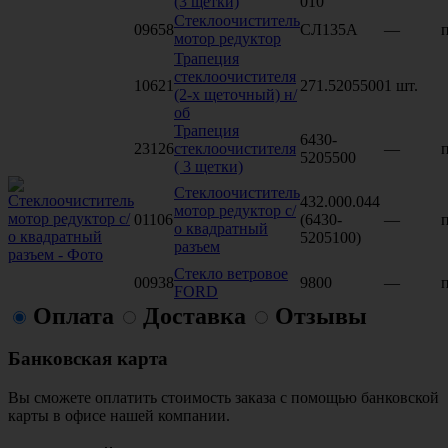
(3 щетки)
010
Стеклоочиститель
09658
СЛ135А
—
п
мотор редуктор
Трапеция
стеклоочистителя
10621
271.5205500
1 шт.
(2-х щеточный) н/
об
Трапеция
6430-
23126
стеклоочистителя
—
п
5205500
( 3 щетки)
Стеклоочиститель
432.000.044
мотор редуктор с/
01106
(6430-
—
п
о квадратный
5205100)
разъем
Стекло ветровое
00938
9800
—
п
FORD
Оплата
Доставка
Отзывы
Банковская карта
Вы сможете оплатить стоимость заказа с помощью банковской
карты в офисе нашей компании.