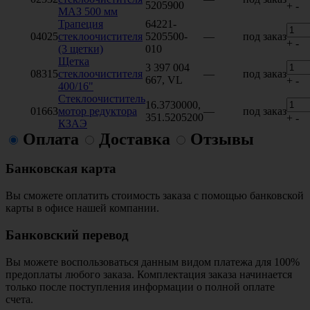
5205900
+
-
МАЗ 500 мм
Трапеция
64221-
04025
стеклоочистителя
5205500-
—
под заказ
+
-
(3 щетки)
010
Щетка
3 397 004
08315
стеклоочистителя
—
под заказ
667, VL
+
-
400/16"
Стеклоочиститель
16.3730000,
01663
мотор редуктора
—
под заказ
351.5205200
+
-
КЗАЭ
Оплата
Доставка
Отзывы
Банковская карта
Вы сможете оплатить стоимость заказа с помощью банковской
карты в офисе нашей компании.
Банковский перевод
Вы можете воспользоваться данным видом платежа для 100%
предоплаты любого заказа. Комплектация заказа начинается
только после поступления информации о полной оплате
счета.