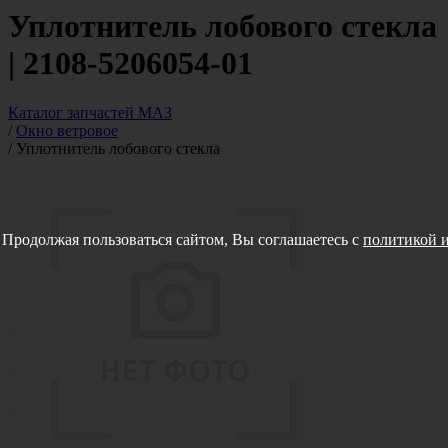
Уплотнитель лобового стекла
| 2108-5206054-01
Каталог запчастей МАЗ
/
Окно ветровое
/
Уплотнитель лобового стекла
Продолжая пользоваться сайтом, Вы соглашаетесь с
политикой и