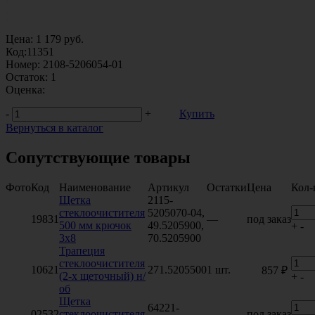
Цена:
1 179
руб.
Код:
11351
Номер:
2108-5206054-01
Остаток:
1
Оценка:
-
+
Купить
Вернуться в каталог
Сопутствующие товары
Фото
Код
Наименование
Артикул
Остатки
Цена
Кол-
Щетка
2115-
стеклоочистителя
5205070-04,
19831
—
под заказ
500 мм крючок
49.5205900,
+
-
3х8
70.5205900
Трапеция
стеклоочистителя
10621
271.5205500
1 шт.
857 ₽
(2-х щеточный) н/
+
-
об
Щетка
64221-
02532
стеклоочистителя
—
под заказ