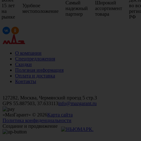
Самый
Широкий
15 лет
Удобное
во вс
надежный
ассортимент
на
местоположение
реги
партнер
товара
рынке
РФ
О компании
Спецпредложения
Скидки
Полезная информация
Оплата и доставка
Контакты
+7 (499)
476-82-09
+7 (495)
740-26-16
+7 (495)
972-32-70
127282, Москва, Чермянский проезд 5 стр.3
GPS 55.887503, 37.633113
info@mazgarant.ru
«МазГарант» © 2026
Карта сайта
Политика конфиденциальности
Создание и продвижение