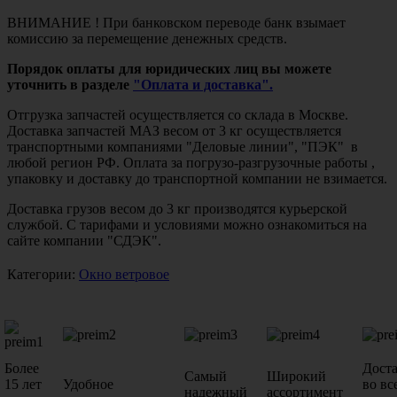
ВНИМАНИЕ ! При банковском переводе банк взымает
комиссию за перемещение денежных средств.
Порядок оплаты для юридических лиц вы можете
уточнить в разделе
"Оплата и доставка".
Отгрузка запчастей осуществляется со склада в Москве.
Доставка запчастей МАЗ весом от 3 кг осуществляется
транспортными компаниями "Деловые линии", "ПЭК" в
любой регион РФ. Оплата за погрузо-разгрузочные работы ,
упаковку и доставку до транспортной компании не взимается.
Доставка грузов весом до 3 кг производятся курьерской
службой. С тарифами и условиями можно ознакомиться на
сайте компании "СДЭК".
Категории:
Окно ветровое
Более
Дост
Самый
Широкий
15 лет
Удобное
во вс
надежный
ассортимент