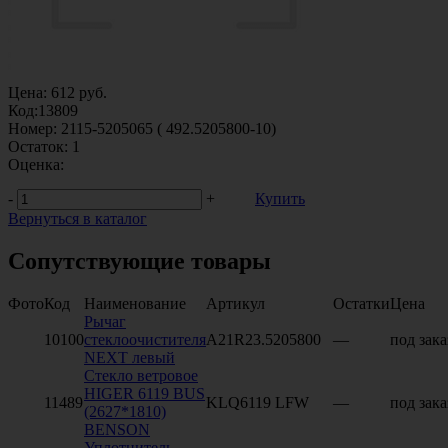
Цена:
612
руб.
Код:
13809
Номер:
2115-5205065 ( 492.5205800-10)
Остаток:
1
Оценка:
-
+
Купить
Вернуться в каталог
Сопутствующие товары
Фото
Код
Наименование
Артикул
Остатки
Цена
Рычаг
10100
стеклоочистителя
A21R23.5205800
—
под зака
NEXT левый
Стекло ветровое
HIGER 6119 BUS
11489
KLQ6119 LFW
—
под зака
(2627*1810)
BENSON
Уплотнитель