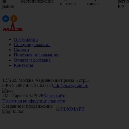
на
местоположение
реги
партнер
товара
рынке
РФ
О компании
Спецпредложения
Скидки
Полезная информация
Оплата и доставка
Контакты
+7 (499)
476-82-09
+7 (495)
740-26-16
+7 (495)
972-32-70
127282, Москва, Чермянский проезд 5 стр.3
GPS 55.887503, 37.633113
info@mazgarant.ru
«МазГарант» © 2026
Карта сайта
Политика конфиденциальности
Создание и продвижение