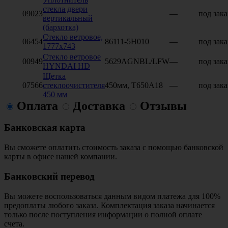
стекла двери
09023
—
под зака
вертикальный
(бархотка)
Стекло ветровое,
06454
86111-5Н010
—
под зака
1777х743
Стекло ветровое
00949
5629AGNBL/LFW
—
под зака
HYNDAI HD
Щетка
07566
стеклоочистителя
450мм, T650A18
—
под зака
450 мм
Оплата
Доставка
Отзывы
Банковская карта
Вы сможете оплатить стоимость заказа с помощью банковской
карты в офисе нашей компании.
Банковский перевод
Вы можете воспользоваться данным видом платежа для 100%
предоплаты любого заказа. Комплектация заказа начинается
только после поступления информации о полной оплате
счета.