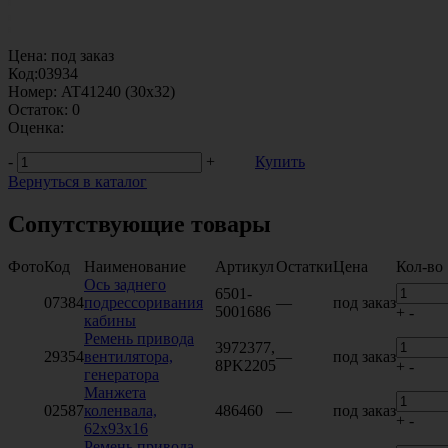
Цена:
под заказ
Код:
03934
Номер:
AT41240 (30х32)
Остаток:
0
Оценка:
-
+
Купить
Вернуться в каталог
Сопутствующие товары
Фото
Код
Наименование
Артикул
Остатки
Цена
Кол-во
Ось заднего
6501-
07384
подрессоривания
—
под заказ
5001686
+
-
кабины
Ремень привода
3972377,
29354
вентилятора,
—
под заказ
8PK2205
+
-
генератора
Манжета
02587
коленвала,
486460
—
под заказ
+
-
62х93х16
Ремень привода