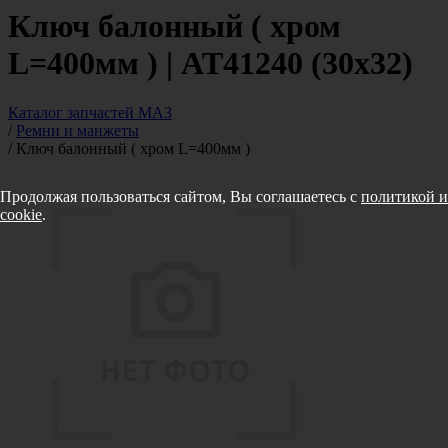
Ключ балонный ( хром
L=400мм ) | AT41240 (30х32)
Каталог запчастей МАЗ
/
Ремни и манжеты
/
Ключ балонный ( хром L=400мм )
Продолжая пользоваться сайтом, Вы соглашаетесь с
политикой и
cookie
.