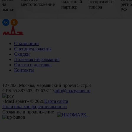
надежный
ассортимент
на
местоположение
реги
партнер
товара
рынке
РФ
О компании
Спецпредложения
Скидки
Полезная информация
Оплата и доставка
Контакты
+7 (499)
476-82-09
+7 (495)
740-26-16
+7 (495)
972-32-70
127282, Москва, Чермянский проезд 5 стр.3
GPS 55.887503, 37.633113
info@mazgarant.ru
«МазГарант» © 2026
Карта сайта
Политика конфиденциальности
Создание и продвижение