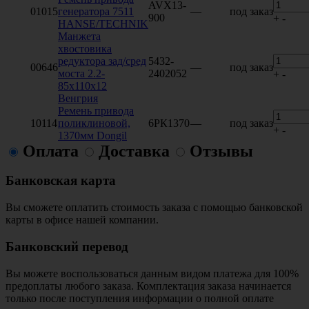
AVX13-
01015
генератора 7511
—
под заказ
900
+
-
HANSE/TECHNIK
Манжета
хвостовика
редуктора зад/сред
5432-
00646
—
под заказ
моста 2.2-
2402052
+
-
85x110x12
Венгрия
Ремень привода
10114
поликлиновой,
6РК1370
—
под заказ
+
-
1370мм Dongil
Оплата
Доставка
Отзывы
Банковская карта
Вы сможете оплатить стоимость заказа с помощью банковской
карты в офисе нашей компании.
Банковский перевод
Вы можете воспользоваться данным видом платежа для 100%
предоплаты любого заказа. Комплектация заказа начинается
только после поступления информации о полной оплате