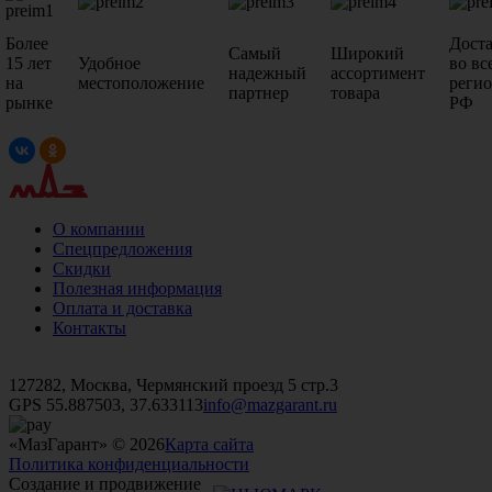
Более
Дост
Самый
Широкий
15 лет
Удобное
во вс
надежный
ассортимент
на
местоположение
реги
партнер
товара
рынке
РФ
О компании
Спецпредложения
Скидки
Полезная информация
Оплата и доставка
Контакты
+7 (499)
476-82-09
+7 (495)
740-26-16
+7 (495)
972-32-70
127282, Москва, Чермянский проезд 5 стр.3
GPS 55.887503, 37.633113
info@mazgarant.ru
«МазГарант» © 2026
Карта сайта
Политика конфиденциальности
Создание и продвижение