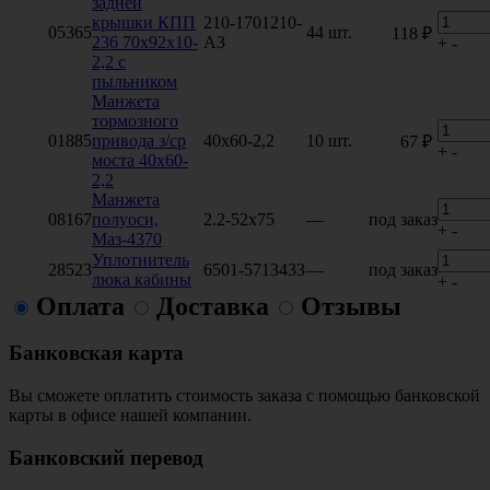
задней
крышки КПП
210-1701210-
05365
44 шт.
118 ₽
236 70х92х10-
А3
+
-
2,2 с
пыльником
Манжета
тормозного
01885
привода з/ср
40х60-2,2
10 шт.
67 ₽
+
-
моста 40х60-
2,2
Манжета
08167
полуоси,
2.2-52х75
—
под заказ
+
-
Маз-4370
Уплотнитель
28523
6501-5713433
—
под заказ
люка кабины
+
-
Оплата
Доставка
Отзывы
Банковская карта
Вы сможете оплатить стоимость заказа с помощью банковской
карты в офисе нашей компании.
Банковский перевод