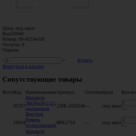
Цена:
под заказ
Код:
03940
Номер:
09-41534-SX
Остаток:
0
Оценка:
-
+
Купить
Вернуться в каталог
Сопутствующие товары
Фото
Код
Наименование
Артикул
Остатки
Цена
Кол-во
Манжета
38х56х10-2,2 с
05357
238Б-1029240
—
под заказ
пыльником
+
-
Венгрия
Ремень
19434
8PK2710
—
под заказ
поликлиновой
+
-
Манжета