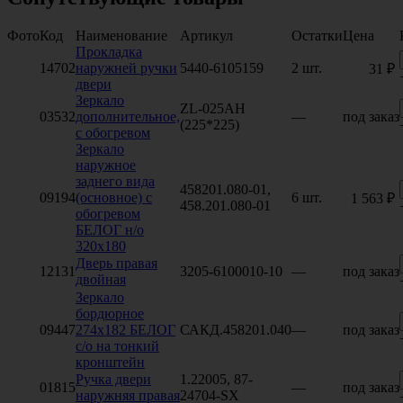
Фото
Код
Наименование
Артикул
Остатки
Цена
Прокладка
14702
наружней ручки
5440-6105159
2 шт.
31 ₽
двери
Зеркало
ZL-025AH
03532
дополнительное,
—
под заказ
(225*225)
с обогревом
Зеркало
наружное
заднего вида
458201.080-01,
09194
(основное) с
6 шт.
1 563 ₽
458.201.080-01
обогревом
БЕЛОГ н/о
320х180
Дверь правая
12131
3205-6100010-10
—
под заказ
двойная
Зеркало
бордюрное
09447
274х182 БЕЛОГ
САКД.458201.040
—
под заказ
с/о на тонкий
кронштейн
Ручка двери
1.22005, 87-
01815
—
под заказ
наружняя правая
24704-SX