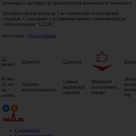
упаковку и доставку до транспортной компании не взимается.
Доставка грузов весом до 3 кг производятся курьерской
службой. С тарифами и условиями можно ознакомиться на
сайте компании "СДЭК".
Категории:
Дверь кабины
Более
Дост
Самый
Широкий
15 лет
Удобное
во вс
надежный
ассортимент
на
местоположение
реги
партнер
товара
рынке
РФ
О компании
Спецпредложения