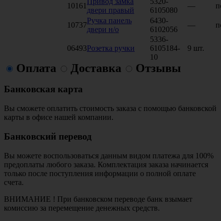
Привод замка
5320-
10161
—
п
двери правый
6105080
Ручка панель
6430-
10737
—
п
двери н/о
6102056
5336-
06493
Розетка ручки
6105184-
9 шт.
10
Оплата
Доставка
Отзывы
Банковская карта
Вы сможете оплатить стоимость заказа с помощью банковской
карты в офисе нашей компании.
Банковский перевод
Вы можете воспользоваться данным видом платежа для 100%
предоплаты любого заказа. Комплектация заказа начинается
только после поступления информации о полной оплате
счета.
ВНИМАНИЕ ! При банковском переводе банк взымает
комиссию за перемещение денежных средств.