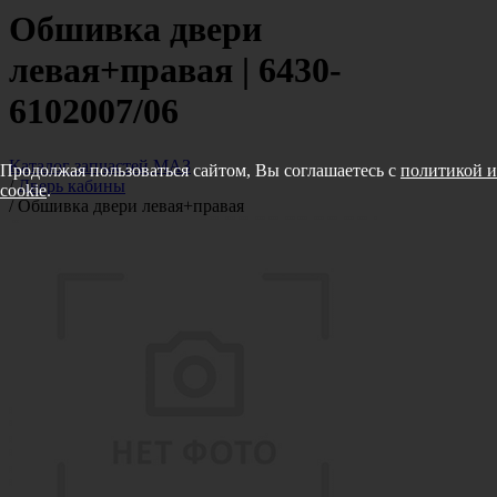
Обшивка двери
левая+правая | 6430-
6102007/06
Каталог запчастей МАЗ
Продолжая пользоваться сайтом, Вы соглашаетесь с
политикой и
/
Дверь кабины
cookie
.
/
Обшивка двери левая+правая