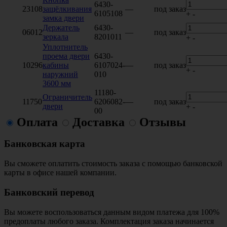
6430-
23108
защёлкивания
—
под заказ
6105108
+
-
замка двери
Держатель
6430-
06012
—
под заказ
зеркала
8201011
+
-
Уплотнитель
проема двери
6430-
10296
кабины
6107024-
—
под заказ
+
-
наружний
010
3600 мм
11180-
Ограничитель
11750
6206082-
—
под заказ
двери
+
-
00
Оплата
Доставка
Отзывы
Банковская карта
Вы сможете оплатить стоимость заказа с помощью банковской
карты в офисе нашей компании.
Банковский перевод
Вы можете воспользоваться данным видом платежа для 100%
предоплаты любого заказа. Комплектация заказа начинается