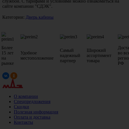
службой. С тарифами и условиями можно ознакомиться на
сайте компании "СДЭК".
Категории:
Дверь кабины
Более
Дост
Самый
Широкий
15 лет
Удобное
во вс
надежный
ассортимент
на
местоположение
реги
партнер
товара
рынке
РФ
О компании
Спецпредложения
Скидки
Полезная информация
Оплата и доставка
Контакты