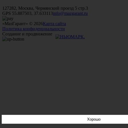
+7 (499)
476-82-09
+7 (495)
740-26-16
+7 (495)
972-32-70
127282, Москва, Чермянский проезд 5 стр.3
GPS 55.887503, 37.633113
info@mazgarant.ru
«МазГарант» © 2026
Карта сайта
Политика конфиденциальности
Создание и продвижение
Хорошо