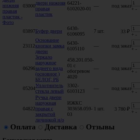
двери нижняя
64221-
03000
—
под заказ
правая
6102020-01
+
-
пластик
6430-
03897
Буфер двери
7 шт.
33 ₽
6106095
+
-
Основание
6430-
23112
кнопки замка
—
под заказ
6105110
+
-
двери
Зеркало
458.201.050-
наружное
01 с
06296
заднего вида
—
под заказ
обогревом
+
-
(основное )
4020
БЕЛОГ, РБ
Уплотнитель
3302-
05204
—
под заказ
стекла левый
6103123
+
-
Ручка двери
наружная
ИЖКС
04822
правая с
303658.059-
1 шт.
3 780 ₽
+
-
закрытой
03
личинкой н/о
Оплата
Доставка
Отзывы