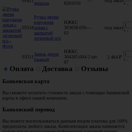
01621
—
под заказ
зеркала
8201010
+
-
Ручка двери
наружная
ИЖКС
05518
левая с
303658.059-
—
под заказ
+
-
закрытой
02
личинкой н/о
ИЖКС
Замок двери
03511
304265.004-
2 шт.
2 464 ₽
правый
+
-
07
Оплата
Доставка
Отзывы
Банковская карта
Вы сможете оплатить стоимость заказа с помощью банковской
карты в офисе нашей компании.
Банковский перевод
Вы можете воспользоваться данным видом платежа для 100%
предоплаты любого заказа. Комплектация заказа начинается
только после поступления информации о полной оплате