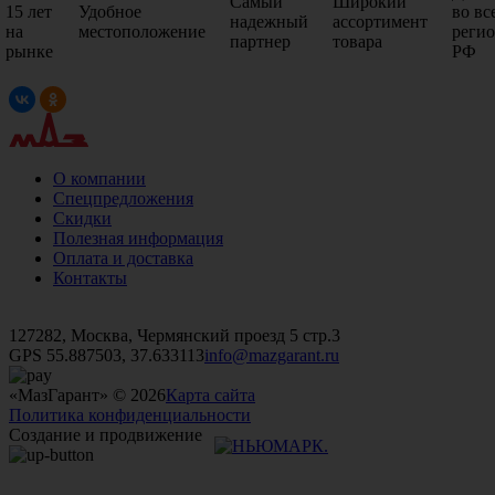
Самый
Широкий
15 лет
Удобное
во вс
надежный
ассортимент
на
местоположение
реги
партнер
товара
рынке
РФ
О компании
Спецпредложения
Скидки
Полезная информация
Оплата и доставка
Контакты
+7 (499)
476-82-09
+7 (495)
740-26-16
+7 (495)
972-32-70
127282, Москва, Чермянский проезд 5 стр.3
GPS 55.887503, 37.633113
info@mazgarant.ru
«МазГарант» © 2026
Карта сайта
Политика конфиденциальности
Создание и продвижение