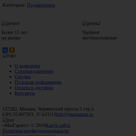
Категории:
Подшипники
Более 15 лет
Удобное
на рынке
местоположение
О компании
Спецпредложения
Скидки
Полезная информация
Оплата и доставка
Контакты
+7 (499)
476-82-09
+7 (495)
740-26-16
+7 (495)
972-32-70
127282, Москва, Чермянский проезд 5 стр.3
GPS 55.887503, 37.633113
info@mazgarant.ru
«МазГарант» © 2026
Карта сайта
Политика конфиденциальности