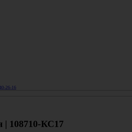
40-26-16
| 108710-КС17