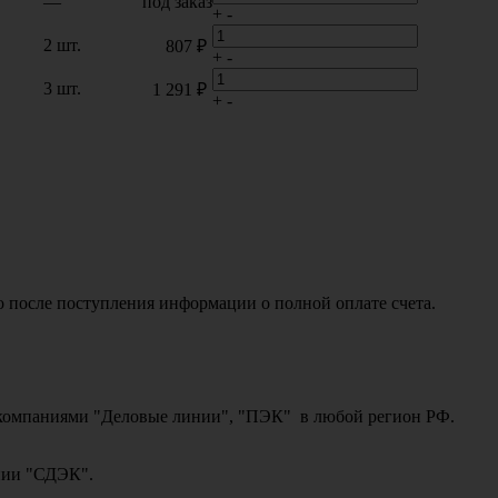
—
под заказ
+
-
2 шт.
807 ₽
+
-
3 шт.
1 291 ₽
+
-
о после поступления информации о полной оплате счета.
ми компаниями "Деловые линии", "ПЭК" в любой регион РФ.
ании "СДЭК".