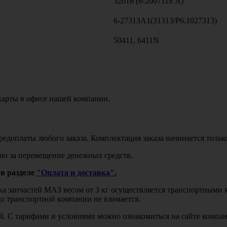
32018 (6-2007118 А)
6-27313А1(31313/Р6,1027313)
50411, 6411N
карты в офисе нашей компании.
едоплаты любого заказа. Комплектация заказа начинается тольк
ю за перемещение денежных средств.
в разделе
"Оплата и доставка".
авка запчастей МАЗ весом от 3 кг осуществляется транспортны
до транспортной компании не взимается.
бой. С тарифами и условиями можно ознакомиться на сайте комп