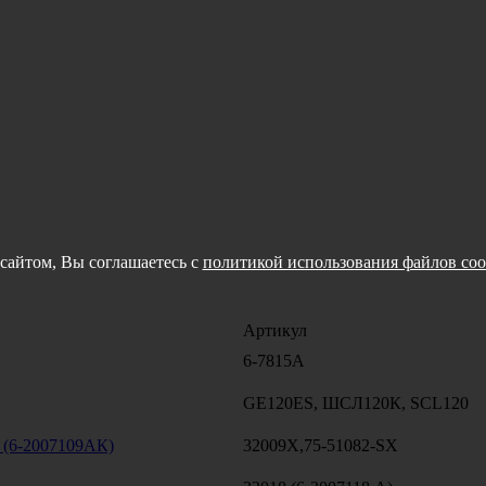
сайтом, Вы соглашаетесь с
политикой использования файлов coo
Артикул
6-7815А
GE120ES, ШСЛ120К, SCL120
 (6-2007109АК)
32009Х,75-51082-SX