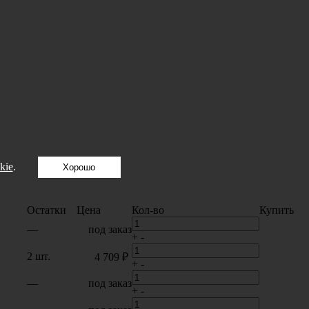
kie
.
Хорошо
Остатки
Цена
Кол-во
Купить
—
под заказ
+
-
2 шт.
4 709 ₽
+
-
—
под заказ
+
-