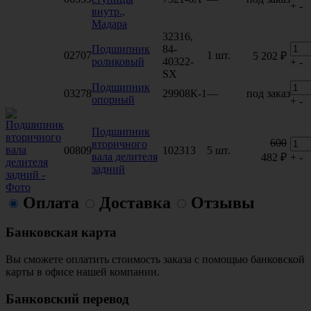
+
-
внутр.,
Мадара
32316,
Подшипник
84-
02707
1 шт.
5 202 ₽
роликовый
40322-
+
-
SX
Подшипник
03278
29908К-1
—
под заказ
опорный
+
-
Подшипник
600
вторичного
00809
102313
5 шт.
вала делителя
482 ₽
+
-
задний
Оплата
Доставка
Отзывы
Банковская карта
Вы сможете оплатить стоимость заказа с помощью банковской
карты в офисе нашей компании.
Банковский перевод