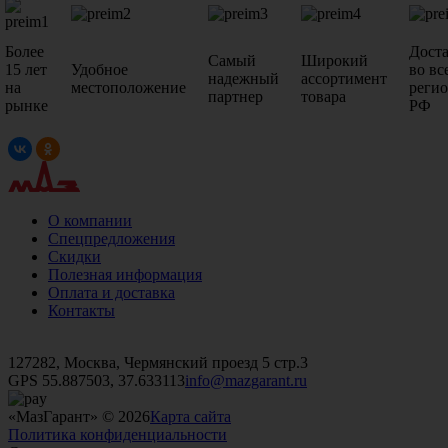
Более
Дост
Самый
Широкий
15 лет
Удобное
во вс
надежный
ассортимент
на
местоположение
реги
партнер
товара
рынке
РФ
О компании
Спецпредложения
Скидки
Полезная информация
Оплата и доставка
Контакты
+7 (499)
476-82-09
+7 (495)
740-26-16
+7 (495)
972-32-70
127282, Москва, Чермянский проезд 5 стр.3
GPS 55.887503, 37.633113
info@mazgarant.ru
«МазГарант» © 2026
Карта сайта
Политика конфиденциальности