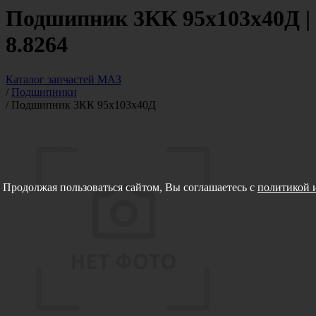
Подшипник 3КК 95х103х40Д |
8.8264
Каталог запчастей МАЗ
/
Подшипники
/
Подшипник 3КК 95х103х40Д
Продолжая пользоваться сайтом, Вы соглашаетесь с
политикой 