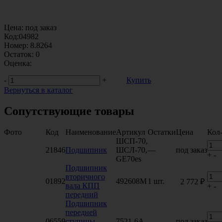
Цена:
под заказ
Код:
04982
Номер:
8.8264
Остаток:
0
Оценка:
-
+
Купить
Вернуться в каталог
Сопутствующие товары
Фото
Код
Наименование
Артикул
Остатки
Цена
Кол
ШСП-70,
21846
Подшипник
ШСЛ-70,
—
под заказ
+
-
GE70es
Подшипник
вторичного
01892
492608М
1 шт.
2 772 ₽
вала КПП
+
-
передний
Подшипник
передней
06559
ступицы
7521-6А
—
под заказ