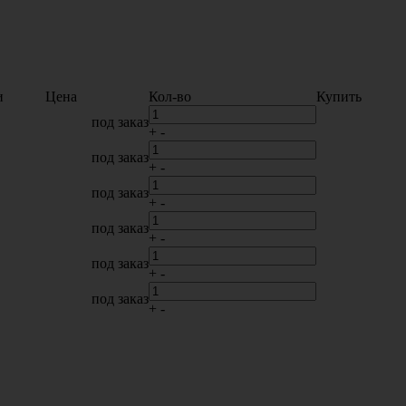
и
Цена
Кол-во
Купить
под заказ
+
-
под заказ
+
-
под заказ
+
-
под заказ
+
-
под заказ
+
-
под заказ
+
-