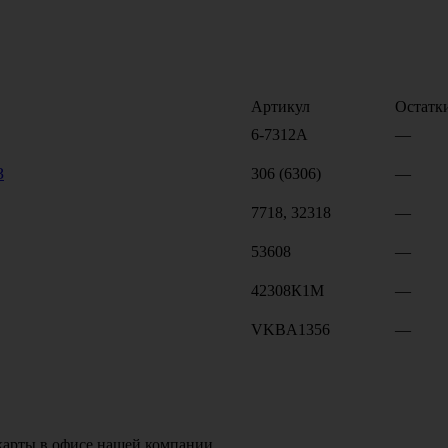
Артикул
Остатк
6-7312А
—
З
306 (6306)
—
7718, 32318
—
53608
—
42308К1М
—
VKBA1356
—
карты в офисе нашей компании.