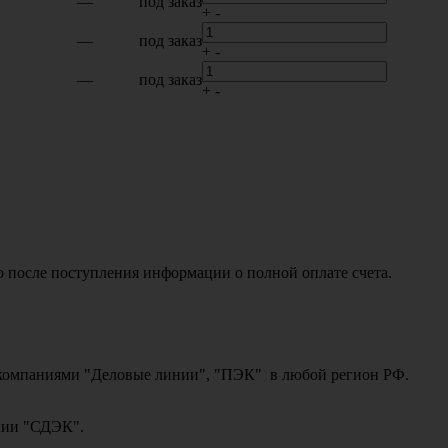
—
под заказ
+
-
—
под заказ
+
-
—
под заказ
+
-
о после поступления информации о полной оплате счета.
ми компаниями "Деловые линии", "ПЭК" в любой регион РФ.
ании "СДЭК".