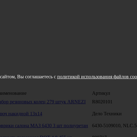
сайтом, Вы соглашаетесь с
политикой использования файлов coo
аименование
Артикул
абор резиновых колец 279 штук ARNEZI
R8020101
люч накидной 13х14
Дело Техники
оврики салона МАЗ 6430 3 шт полиуретан
6430-5109010, NLC.5