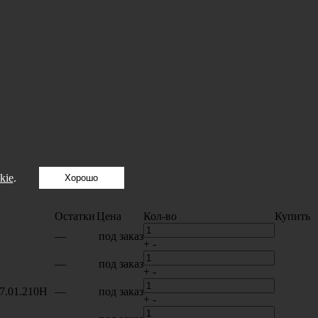
kie
.
Хорошо
Остатки
Цена
Кол-во
Купить
—
под заказ
+
-
—
под заказ
+
-
7.01.210H
—
под заказ
+
-