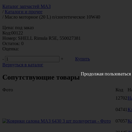
Каталог запчастей МАЗ
/
Каталоги и прочее
/
Масло моторное (20 L) п/синтетическое 10W40
Цена:
под заказ
Код:
00122
Номер:
SHELL Rimula R5E, 550027381
Остаток:
0
Оценка:
-
+
Купить
Вернуться в каталог
Продолжая пользоваться 
Сопутствующие товары
Фото
Код
Н
12702
Н
04741
К
07057
К