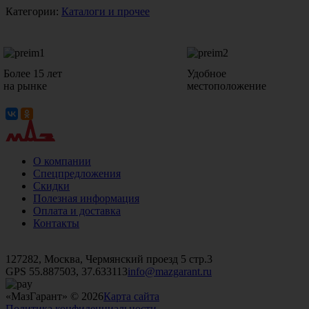
Категории:
Каталоги и прочее
Более 15 лет
Удобное
на рынке
местоположение
О компании
Спецпредложения
Скидки
Полезная информация
Оплата и доставка
Контакты
+7 (499)
476-82-09
+7 (495)
740-26-16
+7 (495)
972-32-70
127282, Москва, Чермянский проезд 5 стр.3
GPS 55.887503, 37.633113
info@mazgarant.ru
«МазГарант» © 2026
Карта сайта
Политика конфиденциальности