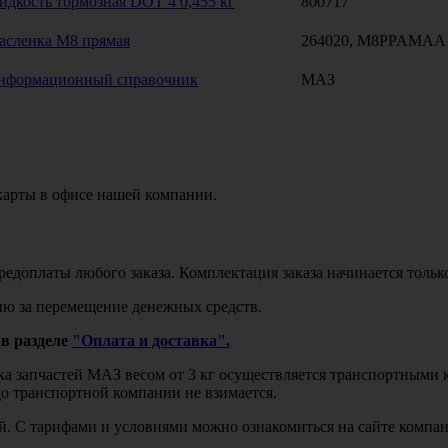
идкость тормозная DOT 4 0,455 кг
800717
асленка М8 прямая
264020, M8PPAMAA
нформационный справочник
МАЗ
карты в офисе нашей компании.
едоплаты любого заказа. Комплектация заказа начинается тольк
ю за перемещение денежных средств.
в разделе
"Оплата и доставка".
авка запчастей МАЗ весом от 3 кг осуществляется транспортны
до транспортной компании не взимается.
бой. С тарифами и условиями можно ознакомиться на сайте комп