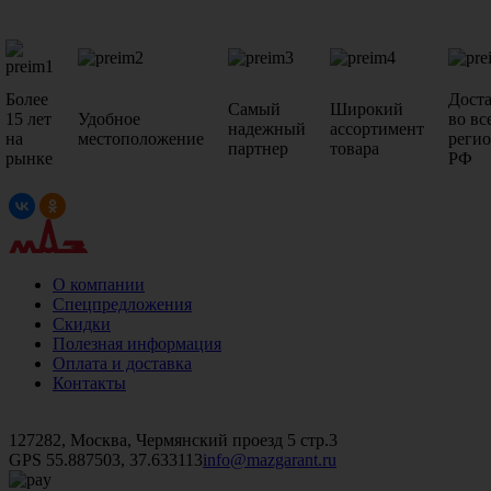
Более
Дост
Самый
Широкий
15 лет
Удобное
во вс
надежный
ассортимент
на
местоположение
реги
партнер
товара
рынке
РФ
О компании
Спецпредложения
Скидки
Полезная информация
Оплата и доставка
Контакты
+7 (499)
476-82-09
+7 (495)
740-26-16
+7 (495)
972-32-70
127282, Москва, Чермянский проезд 5 стр.3
GPS 55.887503, 37.633113
info@mazgarant.ru