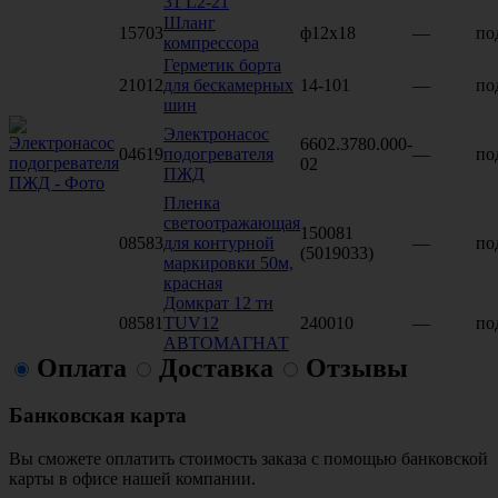
31 L2-21
Шланг
15703
ф12х18
—
по
компрессора
Герметик борта
21012
для бескамерных
14-101
—
по
шин
Электронасос
6602.3780.000-
04619
подогревателя
—
по
02
ПЖД
Пленка
светоотражающая
150081
08583
для контурной
—
по
(5019033)
маркировки 50м,
красная
Домкрат 12 тн
08581
TUV12
240010
—
по
АВТОМАГНАТ
Оплата
Доставка
Отзывы
Банковская карта
Вы сможете оплатить стоимость заказа с помощью банковской
карты в офисе нашей компании.