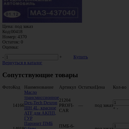
Цена:
под заказ
Код:
00418
Номер:
4370
Остаток:
0
Оценка:
-
+
Купить
Вернуться в каталог
Сопутствующие товары
Фото
Код
Наименование
Артикул
Остатки
Цена
Кол-во
Масло
трансмиссионное
21204
Dex-Tech Dexron
14166
PROFI-
—
под заказ
IIIH 4L, красное
+
-
CAR
ATF для АКПП,
ГУР
Паронит ПМБ
ПМБ-6-
14919
0.6мм
—
под заказ