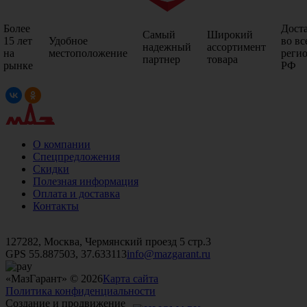
Более
Дост
Самый
Широкий
15 лет
Удобное
во вс
надежный
ассортимент
на
местоположение
реги
партнер
товара
рынке
РФ
О компании
Спецпредложения
Скидки
Полезная информация
Оплата и доставка
Контакты
+7 (499)
476-82-09
+7 (495)
740-26-16
+7 (495)
972-32-70
127282, Москва, Чермянский проезд 5 стр.3
GPS 55.887503, 37.633113
info@mazgarant.ru
«МазГарант» © 2026
Карта сайта
Политика конфиденциальности
Создание и продвижение