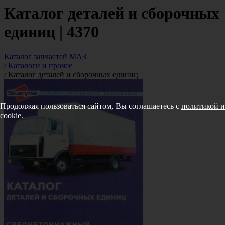
Каталог деталей и сборочных
единиц | 4370
Каталог запчастей МАЗ
/
Каталоги и прочее
/
Каталог деталей и сборочных единиц
Продолжая пользоваться сайтом, Вы соглашаетесь с
политикой и
cookie
.