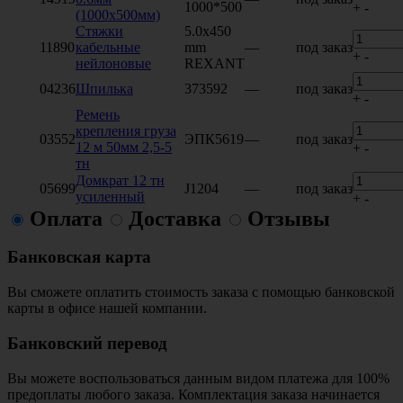
1000*500
+
-
(1000х500мм)
Стяжки
5.0х450
11890
кабельные
mm
—
под заказ
+
-
нейлоновые
REXANT
04236
Шпилька
373592
—
под заказ
+
-
Ремень
крепления груза
03552
ЭПК5619
—
под заказ
12 м 50мм 2,5-5
+
-
тн
Домкрат 12 тн
05699
J1204
—
под заказ
усиленный
+
-
Оплата
Доставка
Отзывы
Банковская карта
Вы сможете оплатить стоимость заказа с помощью банковской
карты в офисе нашей компании.
Банковский перевод
Вы можете воспользоваться данным видом платежа для 100%
предоплаты любого заказа. Комплектация заказа начинается