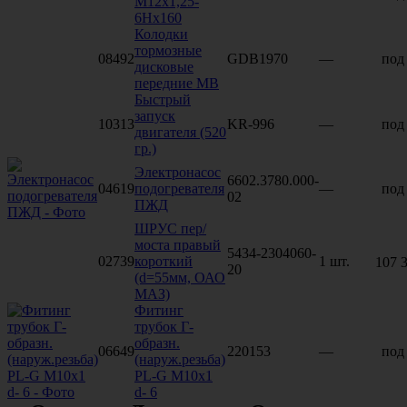
М12х1,25-
6Нх160
Колодки
тормозные
08492
GDB1970
—
под 
дисковые
передние MB
Быстрый
запуск
10313
KR-996
—
под 
двигателя (520
гр.)
Электронасос
6602.3780.000-
04619
подогревателя
—
под 
02
ПЖД
ШРУС пер/
моста правый
5434-2304060-
02739
короткий
1 шт.
107 
20
(d=55мм, ОАО
МАЗ)
Фитинг
трубок Г-
образн.
06649
220153
—
под 
(наруж.резьба)
PL-G M10x1
d- 6