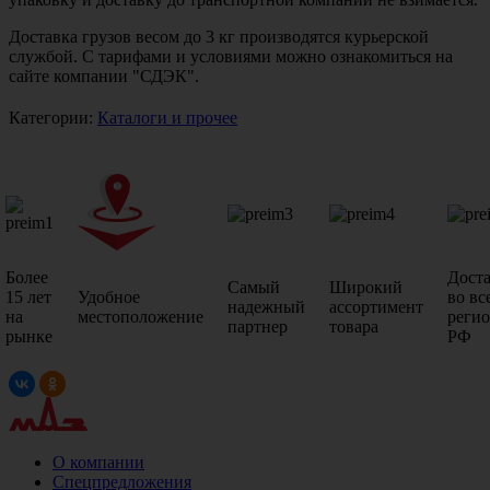
Доставка грузов весом до 3 кг производятся курьерской
службой. С тарифами и условиями можно ознакомиться на
сайте компании "СДЭК".
Категории:
Каталоги и прочее
Более
Дост
Самый
Широкий
15 лет
Удобное
во вс
надежный
ассортимент
на
местоположение
реги
партнер
товара
рынке
РФ
О компании
Спецпредложения