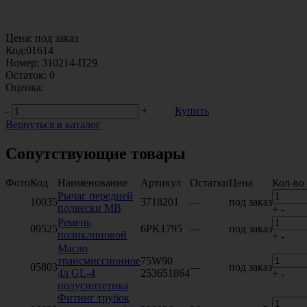
Цена:
под заказ
Код:
01614
Номер:
310214-П29
Остаток:
0
Оценка:
-
+
Купить
Вернуться в каталог
Сопутствующие товары
Фото
Код
Наименование
Артикул
Остатки
Цена
Кол-во
Рычаг передней
10035
3718201
—
под заказ
подвески MB
+
-
Ремень
09525
6PK1795
—
под заказ
поликлиновой
+
-
Масло
трансмиссионное
75W90
05803
—
под заказ
4л GL-4
253651864
+
-
полусинтетика
Фитинг трубок