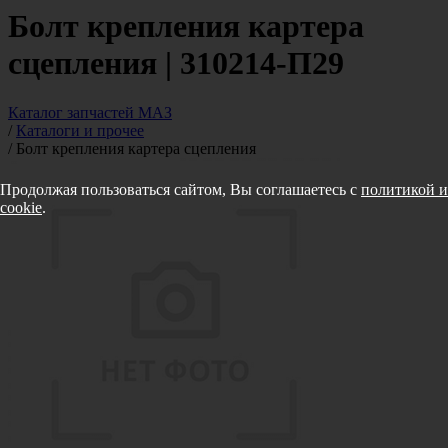
Болт крепления картера
сцепления | 310214-П29
Каталог запчастей МАЗ
/
Каталоги и прочее
/
Болт крепления картера сцепления
Продолжая пользоваться сайтом, Вы соглашаетесь с
политикой и
cookie
.