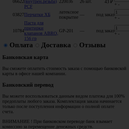
06622
(внутрен.резьба)
220036
26 шт.
43 ₽
+
-
PCF
латексное
03827
Перчатки ХБ
—
под заказ
покрытие
+
-
Паста для
притирки
10784
GP-201
—
под заказ
клапанов ABRO,
+
-
156 гр
Оплата
Доставка
Отзывы
Банковская карта
Вы сможете оплатить стоимость заказа с помощью банковской
карты в офисе нашей компании.
Банковский перевод
Вы можете воспользоваться данным видом платежа для 100%
предоплаты любого заказа. Комплектация заказа начинается
только после поступления информации о полной оплате
счета.
ВНИМАНИЕ ! При банковском переводе банк взымает
комиссию за перемещение денежных средств.