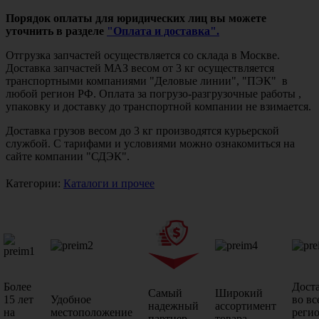
Порядок оплаты для юридических лиц вы можете
уточнить в разделе
"Оплата и доставка".
Отгрузка запчастей осуществляется со склада в Москве.
Доставка запчастей МАЗ весом от 3 кг осуществляется
транспортными компаниями "Деловые линии", "ПЭК" в
любой регион РФ. Оплата за погрузо-разгрузочные работы ,
упаковку и доставку до транспортной компании не взимается.
Доставка грузов весом до 3 кг производятся курьерской
службой. С тарифами и условиями можно ознакомиться на
сайте компании "СДЭК".
Категории:
Каталоги и прочее
Более
Дост
Самый
Широкий
15 лет
Удобное
во вс
надежный
ассортимент
на
местоположение
реги
партнер
товара